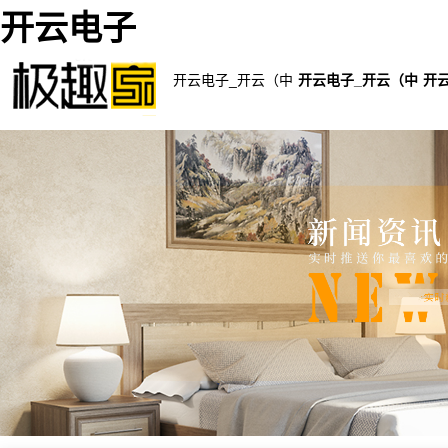
开云电子
开云电子_开云（中
开云电子_开云（中
开
国）板开云电子
国）板公司