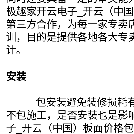
极趣家开云电子_开云（中
第三方合作，为每一家专卖
训，目的是提供各地各大专
计。
安装
包安装避免装修损耗有的
不包施工，是否安装也是影
子_开云（中国）板面价格