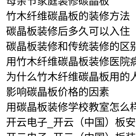
母亲节家庭装修碳晶板
竹木纤维碳晶板的装修方法
碳晶板装修后多久可以入住
碳晶板装修和传统装修的区
用竹木纤维碳晶板装修医院
为什么竹木纤维碳晶板用的
影响碳晶板价格的因素
用碳晶板装修学校教室怎么
开云电子_开云（中国）板