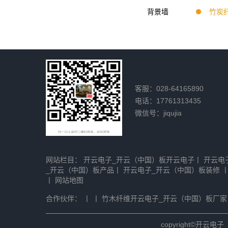
背景墙
竹炭
客服：028-64165890
电话：17761313435
微信号：jiqujia
网站栏目：
开云电子_开云（中国）板开云电子
丨
开云电
_开云（中国）板产品
丨
开云电子_开云（中国）板装修
丨
网站地图
合作伙伴： 丨 丨
竹木纤维开云电子_开云（中国）板厂家
copyright©开云电子_