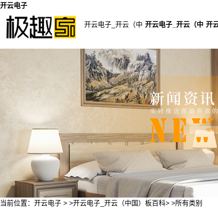
开云电子
开云电子_开云（中
开云电子_开云（中
开
国）板开云电子
国）板公司
当前位置：
开云电子
> >
开云电子_开云（中国）板百科
> >所有类别