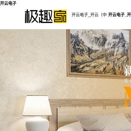
开云电子
开云电子_开云（中
开云电子_
国）板开云电子
国）板