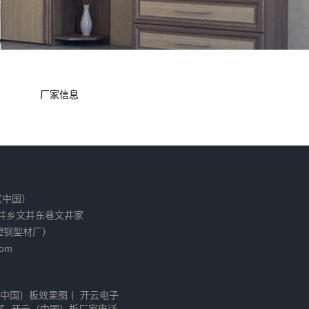
厂家信息
（中国）
井乡文井东巷文井家
塑钢型材厂）
com
（中国）板效果图
丨
开云电子