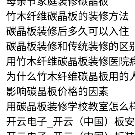
母亲节家庭装修碳晶板
竹木纤维碳晶板的装修方法
碳晶板装修后多久可以入住
碳晶板装修和传统装修的区
用竹木纤维碳晶板装修医院
为什么竹木纤维碳晶板用的
影响碳晶板价格的因素
用碳晶板装修学校教室怎么
开云电子_开云（中国）板