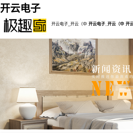
开云电子
开云电子_开云（中
开云电子_开云（中
开
国）板开云电子
国）板公司