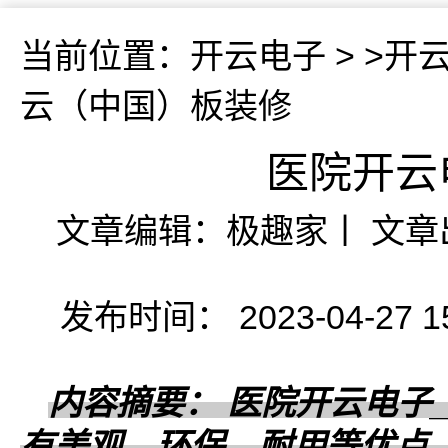
当前位置：
开云电子
> >
开
云（中国）板装修
医院开云
文章编辑：极趣家丨 文
发布时间： 2023-04-2
内容摘要： 医院开云电子
有美观、环保、耐用等优点