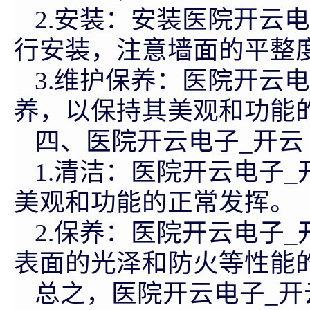
2.安装：安装医院开云
行安装，注意墙面的平整
3.维护保养：医院开云
养，以保持其美观和功能
四、医院开云电子_开云
1.清洁：医院开云电子
美观和功能的正常发挥。
2.保养：医院开云电子
表面的光泽和防火等性能
总之，医院开云电子_