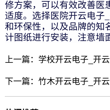
修方案，可以有效改善医
适度。选择医院开云电子
和环保性，以及品牌的知
计图纸进行安装，注意墙
上一篇：
学校开云电子_开
下一篇：
竹木开云电子_开