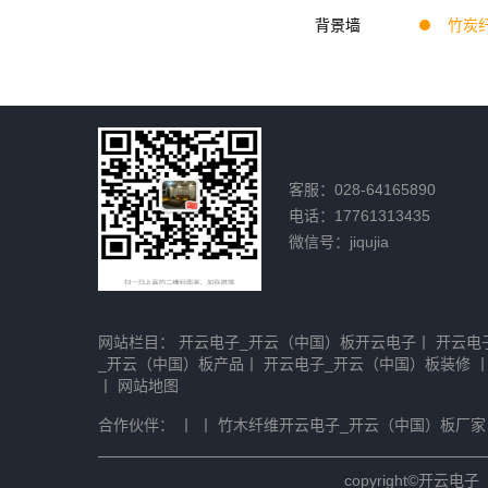
背景墙
竹炭
客服：028-64165890
电话：17761313435
微信号：jiqujia
网站栏目：
开云电子_开云（中国）板开云电子
丨
开云电
_开云（中国）板产品
丨
开云电子_开云（中国）板装修
丨
网站地图
合作伙伴： 丨 丨
竹木纤维开云电子_开云（中国）板厂家
copyright©开云电子_