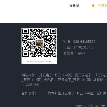
背景墙
竹炭
客服：028-64165890
电话：17761313435
微信号：jiqujia
网站栏目：
开云电子_开云（中国）板开云电子
丨
开云电
_开云（中国）板产品
丨
开云电子_开云（中国）板装修
丨
网站地图
合作伙伴： 丨 丨
竹木纤维开云电子_开云（中国）板厂家
copyright©开云电子_