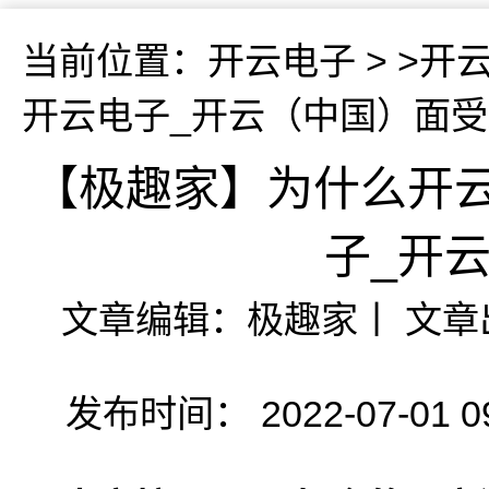
当前位置：
开云电子
> >
开
开云电子_开云（中国）面受
【极趣家】为什么开
子_开
文章编辑：极趣家丨 文
发布时间： 2022-07-0