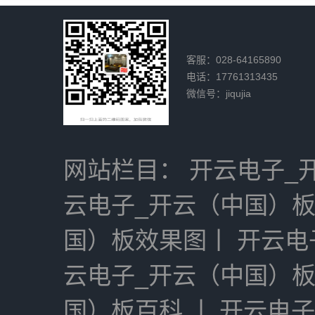
客服：028-64165890
电话：17761313435
微信号：jiqujia
网站栏目：
开云电子_
云电子_开云（中国）
国）板效果图
丨
开云电
云电子_开云（中国）
国）板百科
丨
开云电子