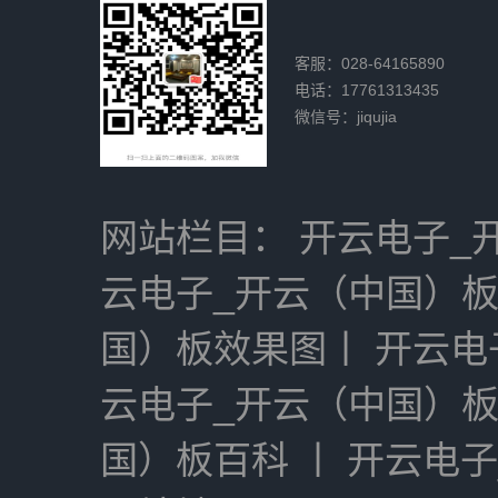
客服：028-64165890
电话：17761313435
微信号：jiqujia
网站栏目：
开云电子_
云电子_开云（中国）
国）板效果图
丨
开云电
云电子_开云（中国）
国）板百科
丨
开云电子