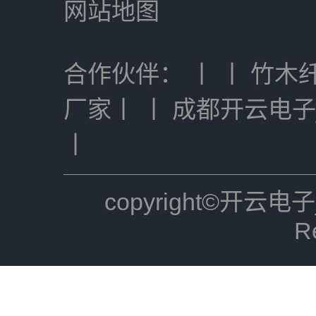
网站地图
合作伙伴： 丨 丨
竹木
厂家
丨 丨
成都开云电子
丨
copyright©开云电子
R