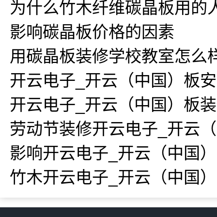
为什么竹木纤维碳晶板用的
影响碳晶板价格的因素
用碳晶板装修学校教室怎么
开云电子_开云（中国）板
开云电子_开云（中国）板
劳动节装修开云电子_开云
影响开云电子_开云（中国
竹木开云电子_开云（中国）