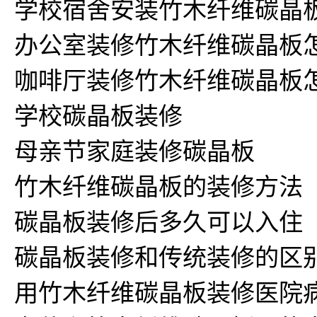
学校宿舍安装竹木纤维碳晶
办公室装修竹木纤维碳晶板
咖啡厅装修竹木纤维碳晶板
学校碳晶板装修
母亲节家庭装修碳晶板
竹木纤维碳晶板的装修方法
碳晶板装修后多久可以入住
碳晶板装修和传统装修的区
用竹木纤维碳晶板装修医院