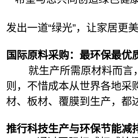
发出一道“绿光”，让家居更
国际原料采购：最环保最优
就生产所需原材料而言，
则，不惜成本从世界各地采
材、板材、覆膜到生产，都达
推行科技生产与环保节能减