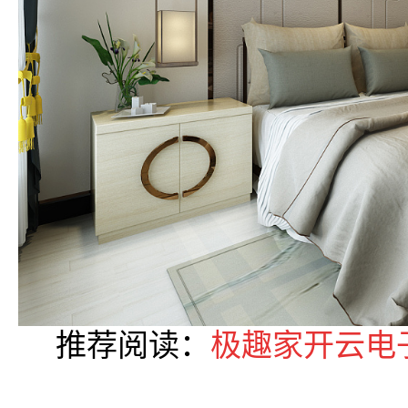
推荐阅读：
极趣家开云电