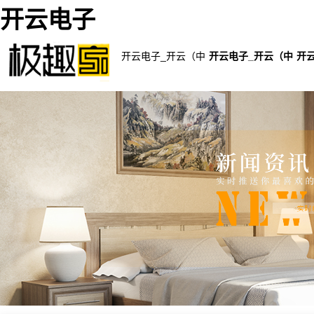
开云电子
开云电子_开云（中
开云电子_开云（中
开
国）板开云电子
国）板公司