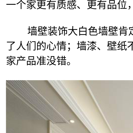
一个家更有质感、更有品位
墙壁装饰大白色墙壁肯定
了人们的心情；墙漆、壁纸
家产品准没错。