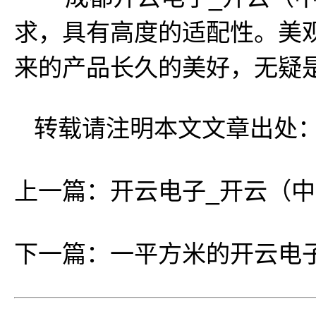
求，具有高度的适配性。美
来的产品长久的美好，无疑
转载请注明本文文章出处：//jwdc
上一篇：
开云电子_开云（
下一篇：
一平方米的开云电