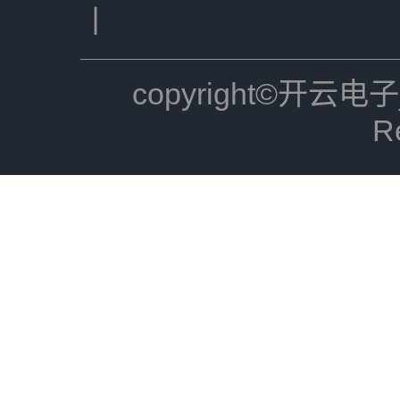
丨
copyright©开云电子
R