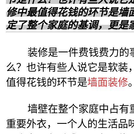
修中最值得花钱的环节是墙
定了整个家庭的基调，更是
装修是一件费钱费力的事
么？也许有些人说它是软装
值得花钱的环节是
墙面装修
墙壁在整个家庭中占有重
重要外衣，一个人的生活品