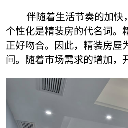
伴随着生活节奏的加快，精
个性化是精装房的代名词。
正好吻合。因此，精装房屋
间。随着市场需求的增加，