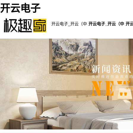
开云电子
开云电子_开云（中
开云电子_开云（中
开
国）板开云电子
国）板公司