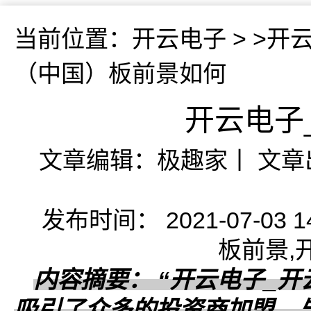
当前位置：
开云电子
> >
开
（中国）板前景如何
开云电子
文章编辑：极趣家丨 文
发布时间： 2021-07-0
板前景,
内容摘要： “开云电子_
吸引了众多的投资商加盟。