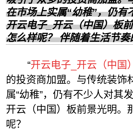
在市场上实属“幼稚”，仍
开云电子_开云（中国）板
怎么样呢？ 伴随着生活节奏
“
开云电子_开云（中国
的投资商加盟。与传统装饰
属“幼稚”，仍有不少人对其
开云（中国）板前景光明。
呢？