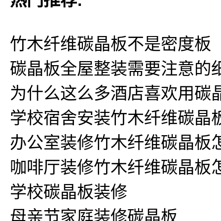
热门推荐:
竹木纤维碳晶板不是密度板
碳晶板全屋整装需要注意的
为什么这么多酒店喜欢用碳
学校宿舍安装竹木纤维碳晶
办公室装修竹木纤维碳晶板
咖啡厅装修竹木纤维碳晶板
学校碳晶板装修
母亲节家庭装修碳晶板