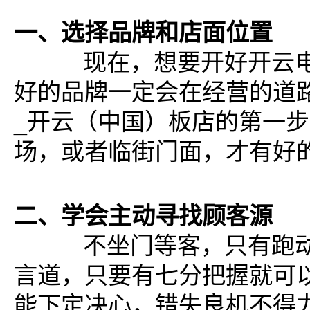
一、选择品牌和店面位置
现在，想要开好开云电子
好的品牌一定会在经营的道
_开云（中国）板店的第一
场，或者临街门面，才有好
二、学会主动寻找顾客源
不坐门等客，只有跑动，
言道，只要有七分把握就可
能下定决心，错失良机不得