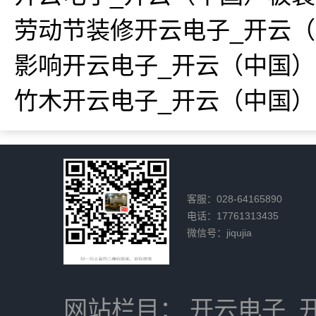
劳动节装修开云电子_开云
影响开云电子_开云（中国
竹木开云电子_开云（中国）
客服：028-64165890
电话：17761313435
微信号：jiqujia
网站栏目：
开云电子_