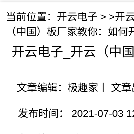
当前位置：
开云电子
> >
开
（中国）板厂家教你：如何
开云电子_开云（中
文章编辑：极趣家丨 文
发布时间： 2021-07-0