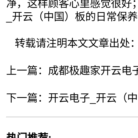
净，这样顾客心里感觉很好
_开云（中国）板的日常保
转载请注明本文文章出处：//jwdc
上一篇：
成都极趣家开云电
下一篇：
开云电子_开云（