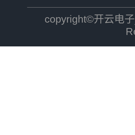
copyright©开云电子
R