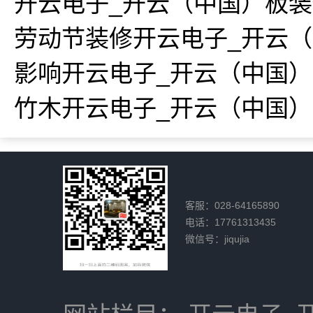
开云电子_开云（中国）板
劳动节装修开云电子_开云
影响开云电子_开云（中国
竹木开云电子_开云（中国）
客服：028-64165890
电话：17761313435
微信号：jiqujia