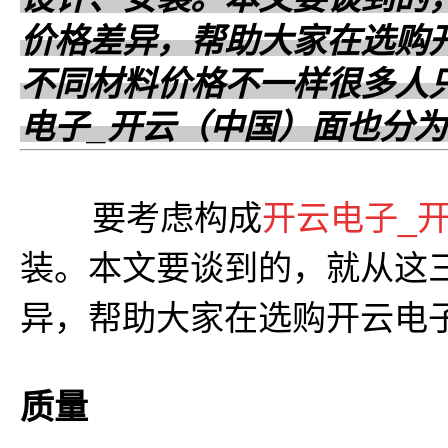
价格差异，帮助大家在选购
不同材料价格不一样很多人
电子_开云（中国）面也分
要考虑构成
开云电子_
装。本文要谈到的，就从这
异，帮助大家在选购开云电
质量