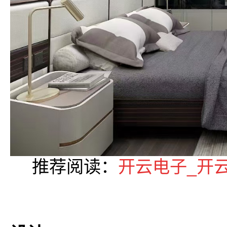
推荐阅读：
开云电子_开