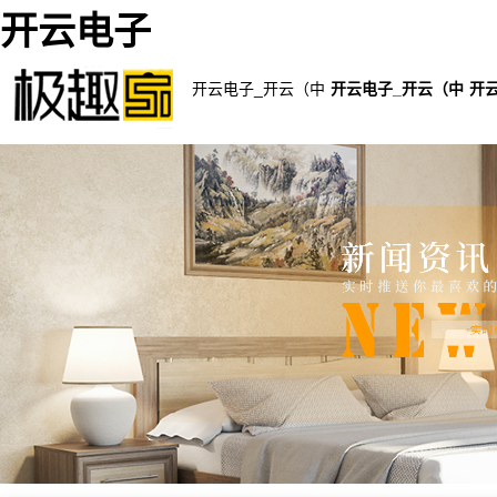
开云电子
开云电子_开云（中
开云电子_开云（中
开
国）板开云电子
国）板公司