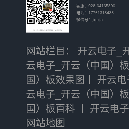
客服：028-64165890
电话：17761313435
微信号：jiqujia
网站栏目：
开云电子_
云电子_开云（中国）
国）板效果图
丨
开云电
云电子_开云（中国）
国）板百科
丨
开云电子
网站地图