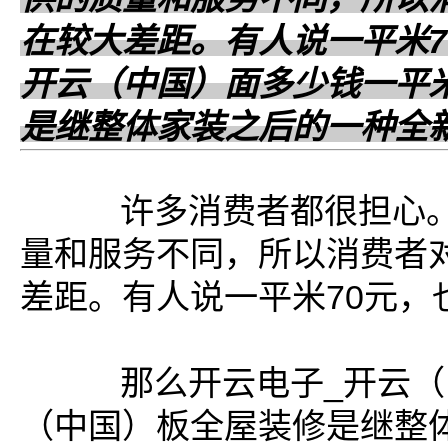
在较大差距。有人说一平米7
开云（中国）面多少钱一平
是继整体家装之后的一种全
许多消费者都很担心。
量和服务不同，所以消费者
差距。有人说一平米70元，
那么开云电子_开云（中
（中国）板全屋装修是继整