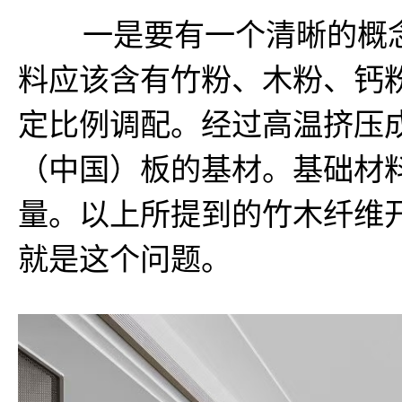
一是要有一个清晰的概念
料应该含有竹粉、木粉、钙粉
定比例调配。经过高温挤压
（中国）板的基材。基础材
量。以上所提到的竹木纤维
就是这个问题。