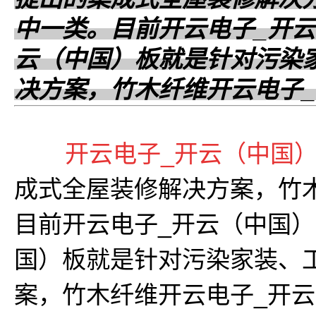
中一类。目前开云电子_开
云（中国）板就是针对污染
决方案，竹木纤维开云电子
开云电子_开云（中国
成式全屋装修解决方案，竹
目前开云电子_开云（中国
国）板就是针对污染家装、
案，竹木纤维开云电子_开