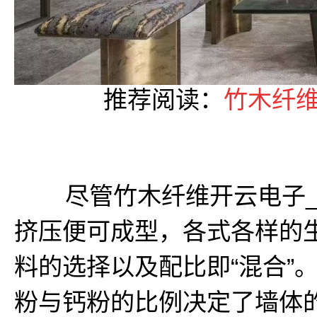
推荐阅读：
竹木纤
尽管竹木纤维开云电子_
挤压便可成型，各式各样的
料的选择以及配比即“混合”
粉与钙粉的比例决定了墙体