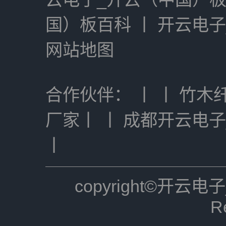
国）板百科
丨
开云电子
网站地图
合作伙伴： 丨 丨
竹木
厂家
丨 丨
成都开云电子
丨
copyright©开云电子
R