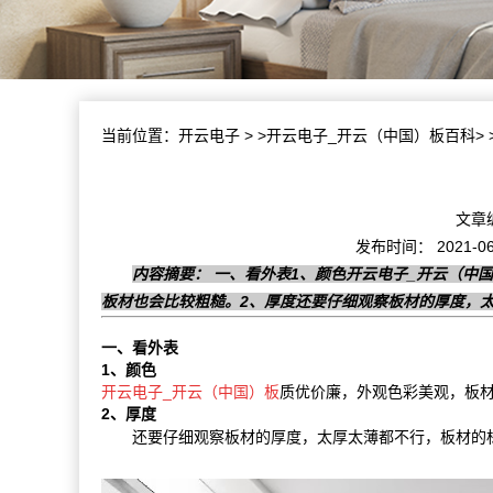
当前位置：
开云电子
> >
开云电子_开云（中国）板百科
>
文章
发布时间： 2021-
内容摘要： 一、看外表1、颜色开云电子_开云（中
板材也会比较粗糙。2、厚度还要仔细观察板材的厚度，太
一、看外表
1、颜色
开云电子_开云（中国）板
质优价廉，外观色彩美观，板
2、厚度
还要仔细观察板材的厚度，太厚太薄都不行，板材的