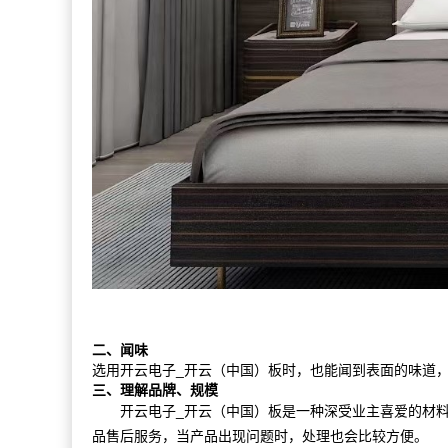
二、闻味
选用开云电子_开云（中国）板时，也能闻到表面的味道
三、理解品牌、规模
开云电子_开云（中国）板是一种深受业主喜爱的材
品售后服务，当产品出现问题时，处理也会比较方便。