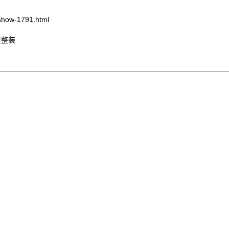
w-1791.html
屋整装