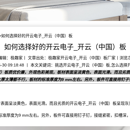
 >如何选择好的开云电子_开云（中国）板
如何选择好的开云电子_开云（中国）板
编辑：极趣家丨 文章出处：极趣家开云电子_开云（中国）板厂家丨浏览次数
06-30 09:18:48 丨 本文关键词：挑选开云电子_开云（中国）板,怎么
国）板质优价廉，外观色彩美观，板材表面呈淡黄色，表面光滑。而且劣
厚太薄都不行，板材的标准厚度为9 mm左右。另外，板件可直接用钉
材表面呈淡黄色，表面光滑。而且劣质的开云电子_开云（中国）板呈现灰
标准厚度为9 mm左右。另外，板件可直接用钉子钉，接缝紧密，扣槽深