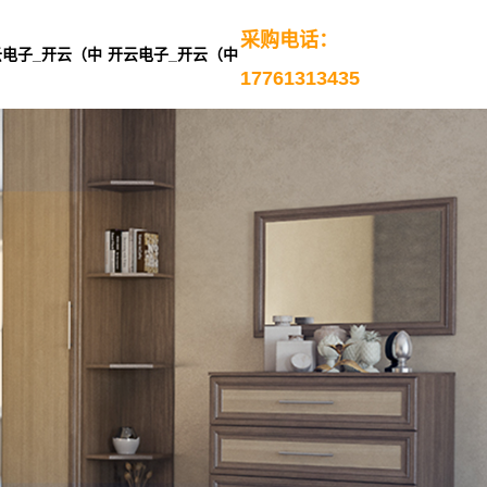
采购电话：
云电子_开云（中
开云电子_开云（中
17761313435
国）板百科
国）板厂家电话