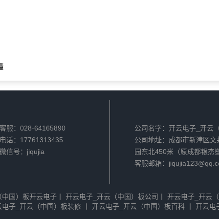
懂
客服：028-64165890
公司名字：开云电子_开云
电话：17761313435
公司地址：成都市新津区文
微信号：jiqujia
园东北450米（原成都银杰
客服邮箱：jiqujia123@qq.
（中国）板开云电子
丨
开云电子_开云（中国）板公司
丨
开云电子_开云
云电子_开云（中国）板装修
丨
开云电子_开云（中国）板百科
丨
开云电