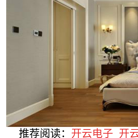
推荐阅读：
开云电子_开