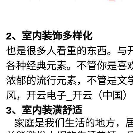
2、室内装饰多样化
也是很多人看重的东西。与
各种经典元素。不管你是喜
浓郁的流行元素，不管是文
风，开云电子_开云（中国
3、室内装潢舒适
家庭是我们生活的地方，