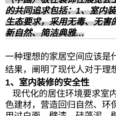
的共同追求包括：1、室内
生态要求，采用无毒、无害
新自然、简洁典雅…
一种理想的家居空间应该是
结果，阐明了现代人对于理
1、室内装修的安全性
现代化的居住环境要求室
色建材，营造回归自然、环
用过白面、壁漆、硅藻泥、