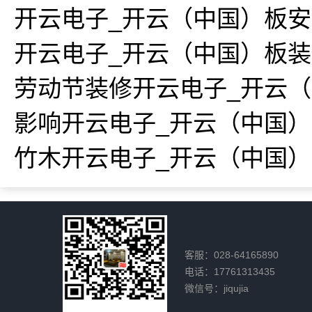
开云电子_开云（中国）板
开云电子_开云（中国）板
劳动节装修开云电子_开云
影响开云电子_开云（中国
竹木开云电子_开云（中国）
客服：028-64165890
电话：17761313435
微信号：jiqujia