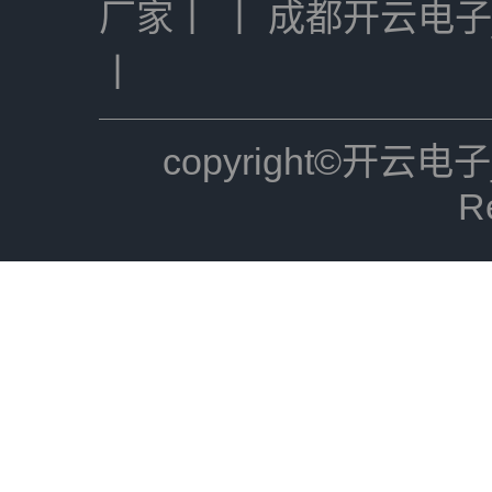
厂家
丨 丨
成都开云电子
丨
copyright©开云电子
R