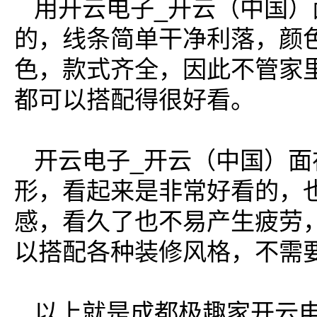
用开云电子_开云（中国
的，线条简单干净利落，颜
色，款式齐全，因此不管家
都可以搭配得很好看。
开云电子_开云（中国）
形，看起来是非常好看的，
感，看久了也不易产生疲劳
以搭配各种装修风格，不需
以上就是成都极趣家开云电