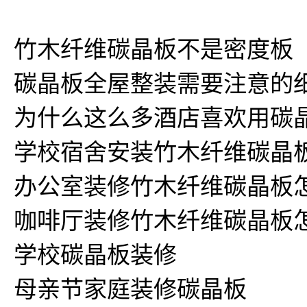
竹木纤维碳晶板不是密度板
碳晶板全屋整装需要注意的
为什么这么多酒店喜欢用碳
学校宿舍安装竹木纤维碳晶
办公室装修竹木纤维碳晶板
咖啡厅装修竹木纤维碳晶板
学校碳晶板装修
母亲节家庭装修碳晶板