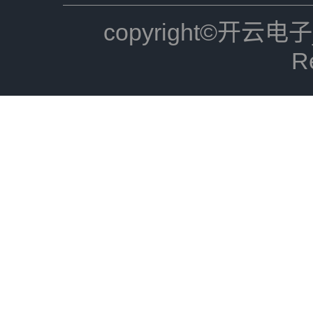
copyright©开云电子
R