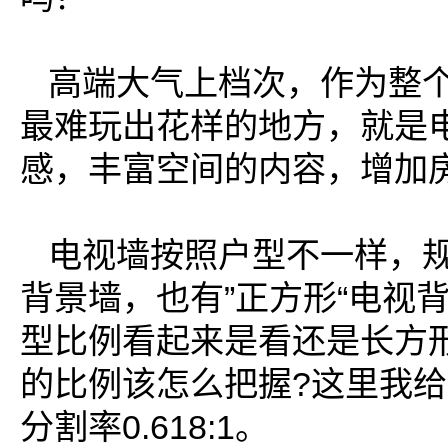
高端大气上档次，作为整
最难玩出花样的地方，就是
感，丰富空间的内容，增加
电视墙按照户型不一样，规
背景墙，也有”正方形“电视
型比例看起来是看还是长方
的比例该怎么把握?这里我
分割率0.618:1。