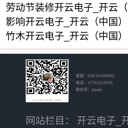
劳动节装修开云电子_开云
影响开云电子_开云（中国
竹木开云电子_开云（中国）
客服：028-64165890
电话：17761313435
微信号：jiqujia
网站栏目：
开云电子_