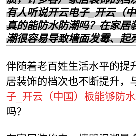
有人听说开云电子_开云（
真的能防水防潮吗？在家居
潮很容易导致墙面发霉、起
伴随着老百姓生活水平的提
居装饰的档次也不断提升，
子_开云（中国）板能够防水
吗？