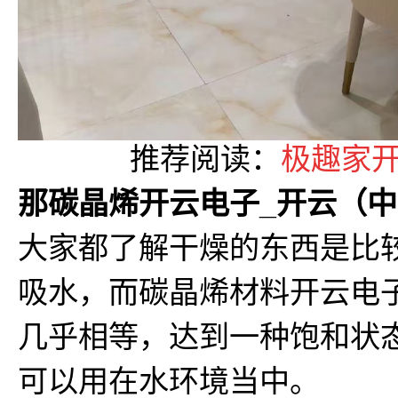
推荐阅读：
极趣家
那碳晶烯开云电子_开云（
大家都了解干燥的东西是比
吸水，而碳晶烯材料开云电
几乎相等，达到一种饱和状
可以用在水环境当中。