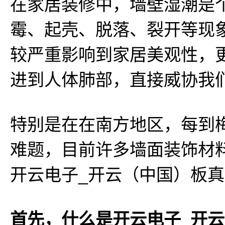
在家居装修中，墙壁湿潮是
霉、起壳、脱落、裂开等现
较严重影响到家居美观性，
进到人体肺部，直接威协我
特别是在在南方地区，每到
难题，目前许多墙面装饰材
开云电子_开云（中国）板
首先，什么是开云电子_开