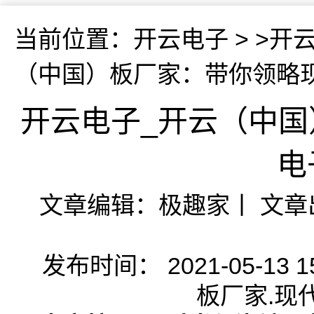
当前位置：
开云电子
> >
开
（中国）板厂家：带你领略
开云电子_开云（中
电
文章编辑：极趣家丨 文
发布时间： 2021-05-1
板厂家.现