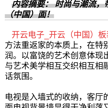
内容摘要： 时尚与潮流，
（中国）面！
开云电子_开云（中国）板
方法重返家的本质上，在特
润。以富饶的艺术创意体现
与艺术美学相互交织相互相
话氛围。
电视是入墙式的收纳，客厅
面电视背景墙显得干净利落