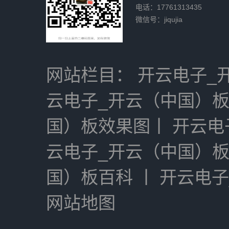
电话：17761313435
微信号：jiqujia
网站栏目：
开云电子_
云电子_开云（中国）
国）板效果图
丨
开云电
云电子_开云（中国）
国）板百科
丨
开云电子
网站地图