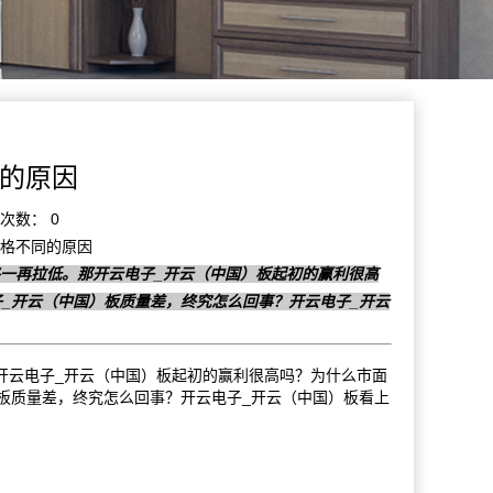
的原因
次数： 0
，价格不同的原因
格一再拉低。那开云电子_开云（中国）板起初的赢利很高
_开云（中国）板质量差，终究怎么回事？开云电子_开云
开云电子_开云（中国）板起初的赢利很高吗？为什么市面
板质量差，终究怎么回事？开云电子_开云（中国）板看上