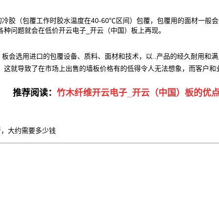
胶（包覆工作时胶水温度在40-60℃区间）包覆，包覆用的面材一般会
各种问题就会在低价开云电子_开云（中国）板上再现。
板会选用进口的包覆设备、质料、面材和技术，以..产品的经久耐用和满
，这就导致了在市场上出售的墙板价格有的低得令人无法想象，而客户和
推荐阅读：
竹木纤维开云电子_开云（中国）板的优
新，大约需要多少钱