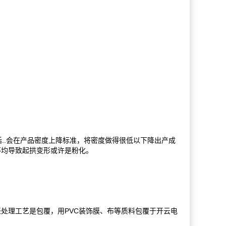
..会在产品密度上降标准，将密度做得很低以下降出产成
不均导致起拱变形或许是粉化。
处理工艺是包覆，用PVC装饰膜、布等质料包覆于开云电