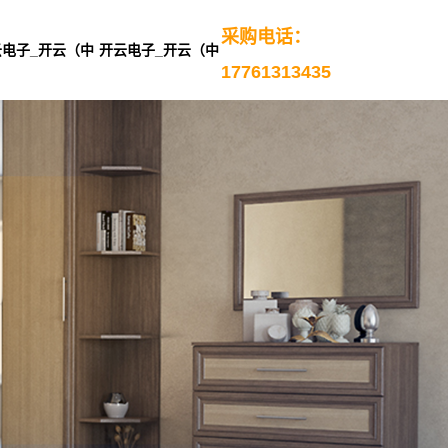
采购电话：
云电子_开云（中
开云电子_开云（中
17761313435
国）板百科
国）板厂家电话