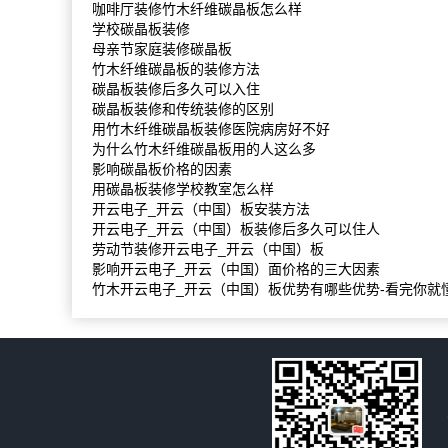
咖啡厅装修竹木纤维碳晶板怎么样
学校碳晶板装修
母亲节家庭装修碳晶板
竹木纤维碳晶板的装修方法
碳晶板装修后多久可以入住
碳晶板装修和传统装修的区别
用竹木纤维碳晶板装修医院病房好不好
为什么竹木纤维碳晶板用的人这么多
影响碳晶板价格的因素
用碳晶板装修学校教室怎么样
开云电子_开云（中国）板安装方法
开云电子_开云（中国）板装修后多久可以住人
劳动节装修开云电子_开云（中国）板
影响开云电子_开云（中国）面价格的三大因素
竹木开云电子_开云（中国）板优势有哪些优势-看完你就