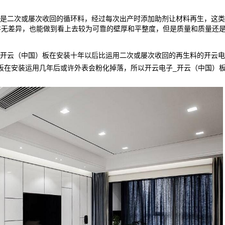
是二次或屡次收回的循环料，经过每次出产时添加助剂让材料再生，这类
并无差异，也能做到看上去较为可靠的壁厚和平整度，但是质量和质量还
开云（中国）板在安装十年以后比运用二次或屡次收回的再生料的开云电
板在安装运用几年后或许外表会粉化掉落，所以开云电子_开云（中国）