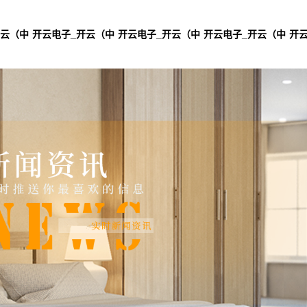
开云（中
开云电子_开云（中
开云电子_开云（中
开云电子_开云（中
开
公司
国）板效果图
国）板产品
国）板装修