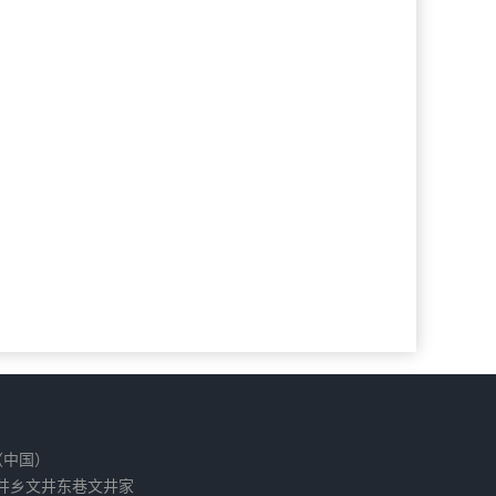
（中国）
井乡文井东巷文井家