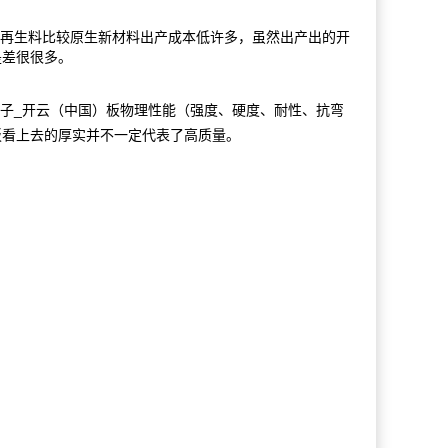
再生料比较原生新材料出产成本低许多，虽然出产出的开
是差很很多。
子_开云（中国）板物理性能（强度、硬度、耐性、抗弯
板看上去的厚实并不一定代表了高质量。