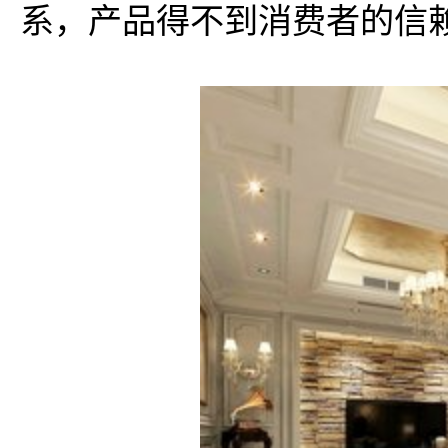
系，产品得不到消费者的信