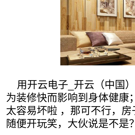
用开云电子_开云（中国）
为装修快而影响到身体健康
太容易坏啦 ，那可不行，
随便开玩笑，大伙说是不是