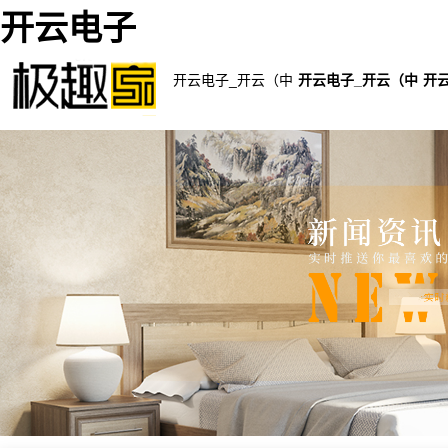
开云电子
开云电子_开云（中
开云电子_开云（中
开
国）板开云电子
国）板公司