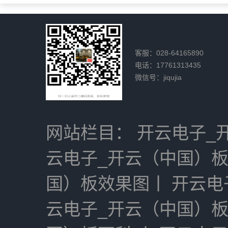
客服：028-64165890
电话：17761313435
微信号：jiqujia
网站栏目：
开云电子_
云电子_开云（中国）
国）板效果图
丨
开云电
云电子_开云（中国）