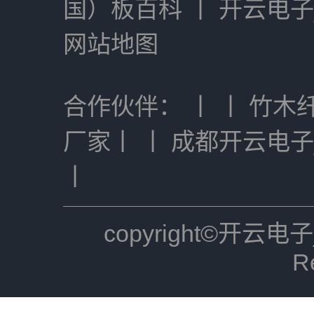
国）板百科
丨
开云电子
网站地图
合作伙伴： 丨 丨
竹木
厂家
丨 丨
成都开云电子
丨
copyright©开云电子
R