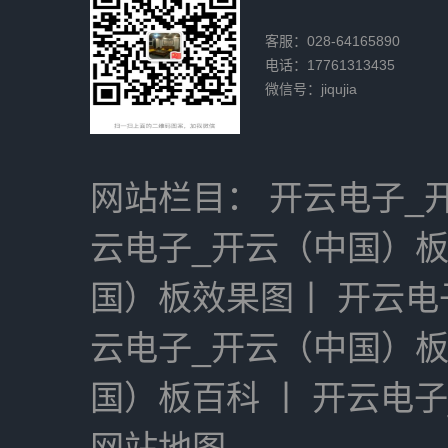
客服：028-64165890
电话：17761313435
微信号：jiqujia
网站栏目：
开云电子_
云电子_开云（中国）
国）板效果图
丨
开云电
云电子_开云（中国）
国）板百科
丨
开云电子
网站地图