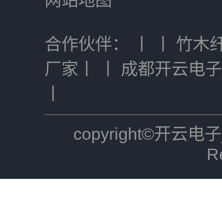
合作伙伴： 丨 丨
竹木
厂家
丨 丨
成都开云电子
丨
copyright©开云电子
R