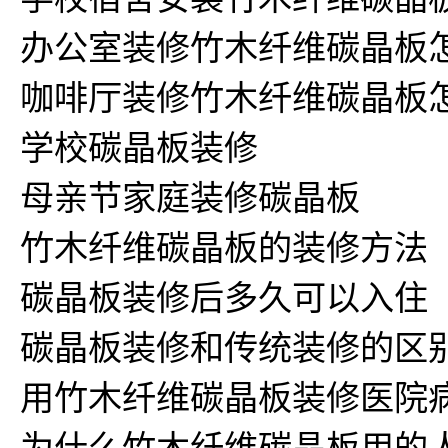
办公室装修竹木纤维碳晶板
咖啡厅装修竹木纤维碳晶板
学校碳晶板装修
母亲节家庭装修碳晶板
竹木纤维碳晶板的装修方法
碳晶板装修后多久可以入住
碳晶板装修和传统装修的区
用竹木纤维碳晶板装修医院
为什么竹木纤维碳晶板用的