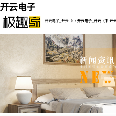
开云电子
开云电子_开云（中
开云电子_开云（中
开
国）板开云电子
国）板公司