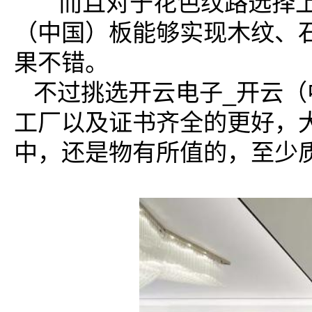
而且对于花色纹路选择上
（中国）板能够实现木纹、
果不错。
不过挑选开云电子_开云
工厂以及证书齐全的更好，
中，还是物有所值的，至少