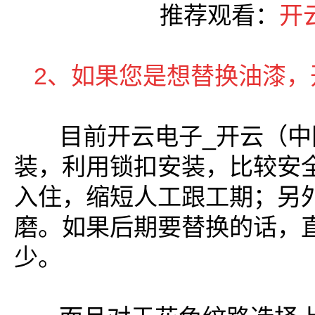
推荐观看：
开
2、如果您是想替换油漆，
目前开云电子_开云（中
装，利用锁扣安装，比较安全
入住，缩短人工跟工期；另
磨。如果后期要替换的话，
少。