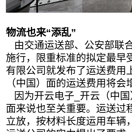
物流也来“添乱”
由交通运送部、公安部联
施行，限重标准的拟定最早
有限公司就发布了运送费用上
（中国）面的运送费用将会
因为开云电子_开云（中国
面来说也至关重要。运送过
立放，按材料长度运用车辆