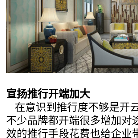
宣扬推行开端加大
在意识到推行度不够是开
不少品牌都开端很多增加对
效的推行手段花费也给企业