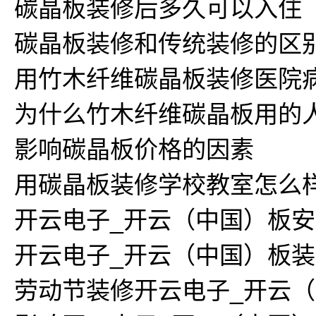
碳晶板装修后多久可以入住
碳晶板装修和传统装修的区
用竹木纤维碳晶板装修医院
为什么竹木纤维碳晶板用的
影响碳晶板价格的因素
用碳晶板装修学校教室怎么
开云电子_开云（中国）板
开云电子_开云（中国）板
劳动节装修开云电子_开云