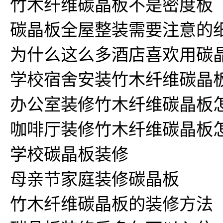
竹木纤维碳晶板不是密度板
碳晶板全屋整装需要注意的
为什么这么多酒店喜欢用碳
学校宿舍安装竹木纤维碳晶
办公室装修竹木纤维碳晶板
咖啡厅装修竹木纤维碳晶板
学校碳晶板装修
母亲节家庭装修碳晶板
竹木纤维碳晶板的装修方法