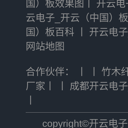
国）板效果图
丨
开云电
云电子_开云（中国）
国）板百科
丨
开云电子
网站地图
合作伙伴： 丨 丨
竹木
厂家
丨 丨
成都开云电子
丨
copyright©开云电子