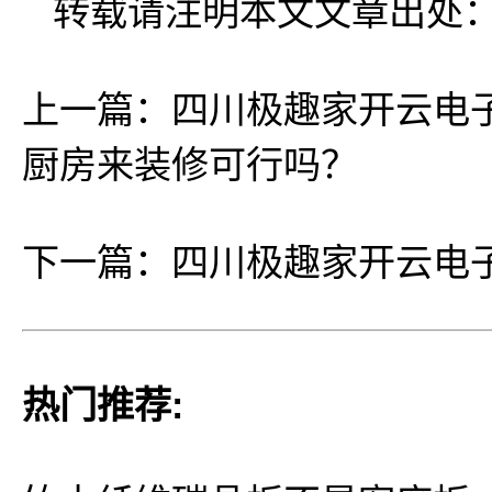
转载请注明本文文章出处
上一篇：
四川极趣家开云电
厨房来装修可行吗？
下一篇：
四川极趣家开云电
热门推荐: