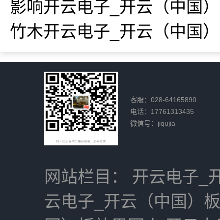
影响开云电子_开云（中国
竹木开云电子_开云（中国）
客服：028-64165890
电话：17761313435
微信号：jiqujia
网站栏目：
开云电子_
云电子_开云（中国）