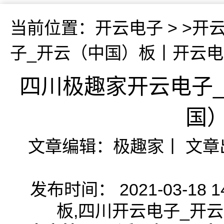
当前位置：
开云电子
> >
开
子_开云（中国）板丨开云电
四川极趣家开云电子
国）
文章编辑：极趣家丨 文
发布时间： 2021-03-1
板,四川开云电子_开