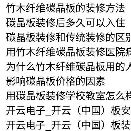
竹木纤维碳晶板的装修方法
碳晶板装修后多久可以入住
碳晶板装修和传统装修的区
用竹木纤维碳晶板装修医院
为什么竹木纤维碳晶板用的
影响碳晶板价格的因素
用碳晶板装修学校教室怎么
开云电子_开云（中国）板
开云电子_开云（中国）板