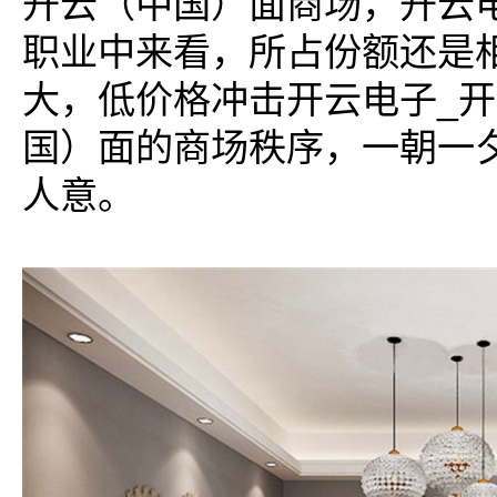
开云（中国）面商场，开云
职业中来看，所占份额还是
大，低价格冲击开云电子_
国）面的商场秩序，一朝一
人意。