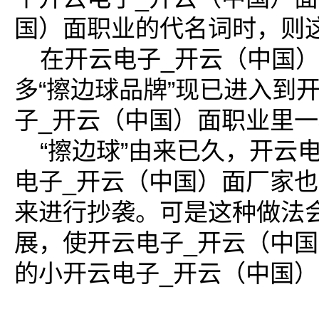
国）面职业的代名词时，则
在开云电子_开云（中国）
多“擦边球品牌”现已进入到
子_开云（中国）面职业里
“擦边球”由来已久，开云
电子_开云（中国）面厂家
来进行抄袭。可是这种做法
展，使开云电子_开云（中国
的小开云电子_开云（中国