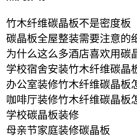
竹木纤维碳晶板不是密度板
碳晶板全屋整装需要注意的
为什么这么多酒店喜欢用碳
学校宿舍安装竹木纤维碳晶
办公室装修竹木纤维碳晶板
咖啡厅装修竹木纤维碳晶板
学校碳晶板装修
母亲节家庭装修碳晶板