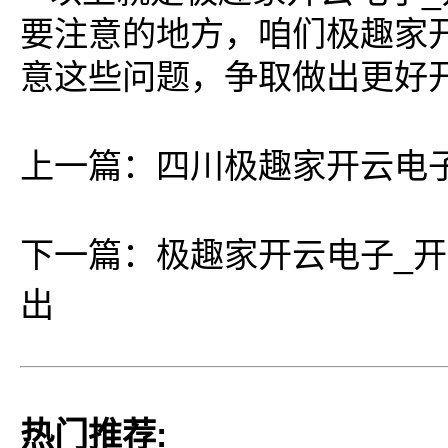
要注意的地方，咱们极趣家
意这些问题，争取做出更好
上一篇：
四川极趣家开云电
下一篇：
极趣家开云电子_
出
热门推荐: