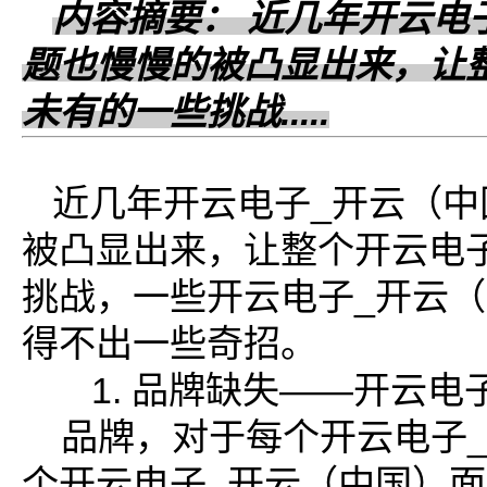
内容摘要： 近几年开云电
题也慢慢的被凸显出来，让
未有的一些挑战.....
近几年开云电子_开云（
被凸显出来，让整个开云电
挑战，一些开云电子_开云
得不出一些奇招。
1. 品牌缺失——开云电
品牌，对于每个开云电子_
个开云电子_开云（中国）