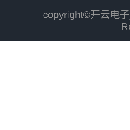
copyright©开云电子
R