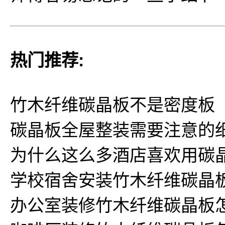
热门推荐:
竹木纤维碳晶板不是密度板
碳晶板全屋整装需要注意的
为什么这么多酒店喜欢用碳
学校宿舍安装竹木纤维碳晶
办公室装修竹木纤维碳晶板