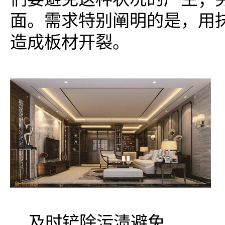
面。需求特别阐明的是，用
造成板材开裂。
及时铲除污渍避免