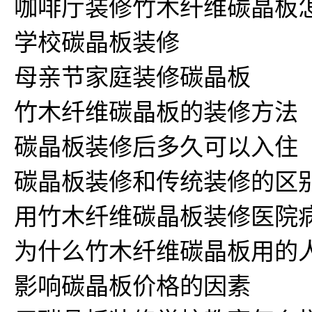
咖啡厅装修竹木纤维碳晶板
学校碳晶板装修
母亲节家庭装修碳晶板
竹木纤维碳晶板的装修方法
碳晶板装修后多久可以入住
碳晶板装修和传统装修的区
用竹木纤维碳晶板装修医院
为什么竹木纤维碳晶板用的
影响碳晶板价格的因素