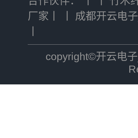
合作伙伴： 丨 丨
竹木
厂家
丨 丨
成都开云电子
丨
copyright©开云电子
R