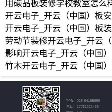
用碳晶板装修学校教室怎么
开云电子_开云（中国）板
开云电子_开云（中国）板
劳动节装修开云电子_开云
影响开云电子_开云（中国
竹木开云电子_开云（中国）
客服：028-64165890
电话：17761313435