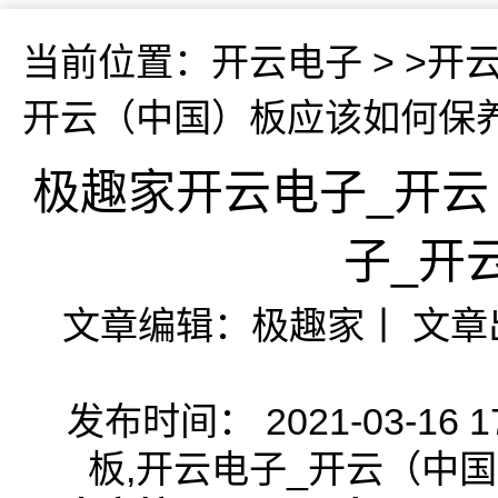
当前位置：
开云电子
> >
开
开云（中国）板应该如何保
极趣家开云电子_开
子_开
文章编辑：极趣家丨 文
发布时间： 2021-03-1
板,开云电子_开云（中