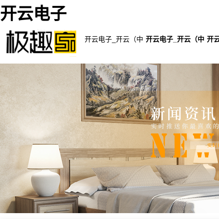
开云电子
开云电子_开云（中
开云电子_开云（中
开
国）板开云电子
国）板公司