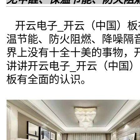
开云电子_开云（中国）
温节能、防火阻燃、降噪隔
界上没有十全十美的事物，
讲讲开云电子_开云（中国
板有全面的认识。