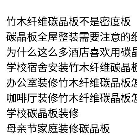
竹木纤维碳晶板不是密度板
碳晶板全屋整装需要注意的
为什么这么多酒店喜欢用碳
学校宿舍安装竹木纤维碳晶
办公室装修竹木纤维碳晶板
咖啡厅装修竹木纤维碳晶板
学校碳晶板装修
母亲节家庭装修碳晶板