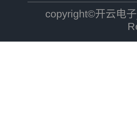
copyright©开云电子
R