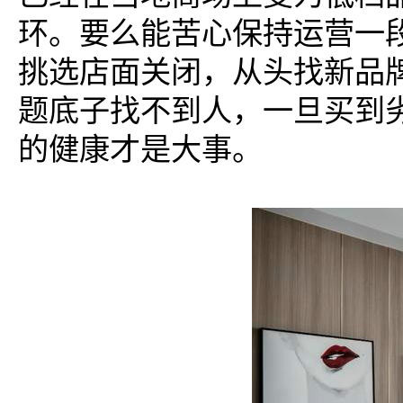
环。要么能苦心保持运营一
挑选店面关闭，从头找新品
题底子找不到人，一旦买到
的健康才是大事。