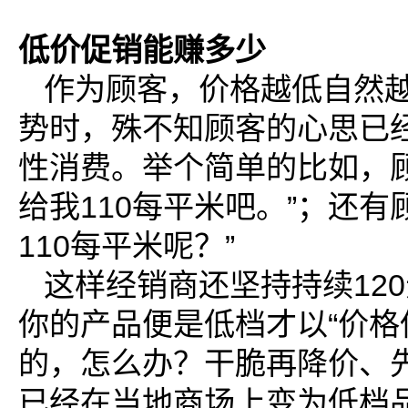
低价促销能赚多少
作为顾客，价格越低自然越
势时，殊不知顾客的心思已
性消费。举个简单的比如，顾
给我110每平米吧。”；还有
110每平米呢？”
这样经销商还坚持持续12
你的产品便是低档才以“价格
的，怎么办？干脆再降价、先
已经在当地商场上变为低档