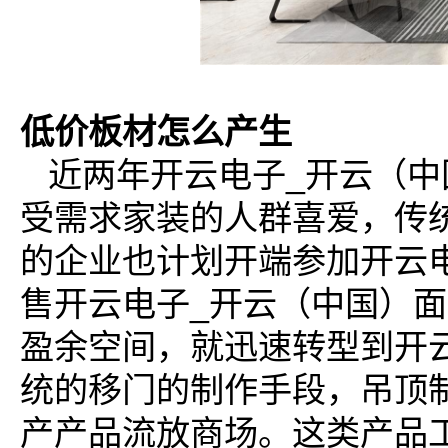
低价板材怎么产生
近两年开云电子_开云（中
受需求家装的人群喜爱，传
的企业也计划开端参加开云
售开云电子_开云（中国）
盈余空间，就迅速转型到开
统的移门的制作手段，吊顶
产产品流放商场。这类产品