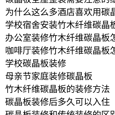
为什么这么多酒店喜欢用碳
学校宿舍安装竹木纤维碳晶
办公室装修竹木纤维碳晶板
咖啡厅装修竹木纤维碳晶板
学校碳晶板装修
母亲节家庭装修碳晶板
竹木纤维碳晶板的装修方法
碳晶板装修后多久可以入住
碳晶板装修和传统装修的区