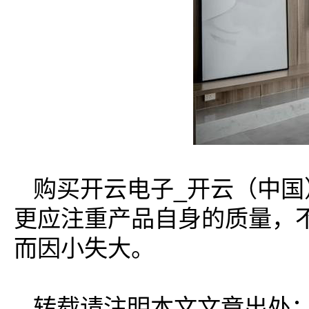
购买开云电子_开云（中
更应注重产品自身的质量，
而因小失大。
转载请注明本文文章出处