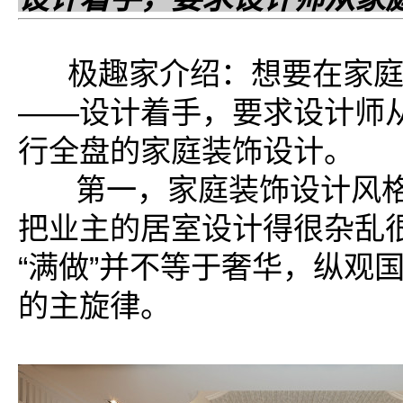
极趣家介绍：想要在家庭
——设计着手，要求设计师
行全盘的家庭装饰设计。
第一，家庭装饰设计风格
把业主的居室设计得很杂乱
“满做”并不等于奢华，纵观
的主旋律。