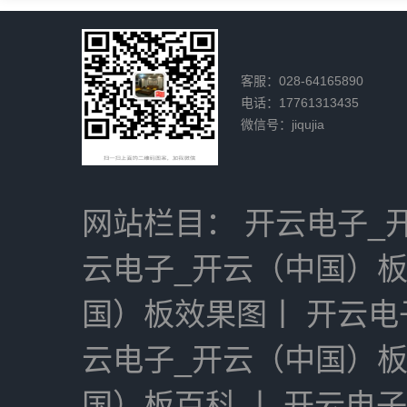
客服：028-64165890
电话：17761313435
微信号：jiqujia
网站栏目：
开云电子_
云电子_开云（中国）
国）板效果图
丨
开云电
云电子_开云（中国）
国）板百科
丨
开云电子