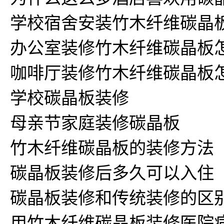
学校宿舍安装竹木纤维碳晶
办公室装修竹木纤维碳晶板
咖啡厅装修竹木纤维碳晶板
学校碳晶板装修
母亲节家庭装修碳晶板
竹木纤维碳晶板的装修方法
碳晶板装修后多久可以入住
碳晶板装修和传统装修的区
用竹木纤维碳晶板装修医院