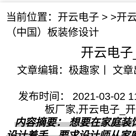
当前位置：
开云电子
> >
开
（中国）板装修设计
开云电子
文章编辑：极趣家丨 文
发布时间： 2021-03-0
板厂家,开云电子_
内容摘要： 想要在家庭装
设计着手，要求设计师从家庭装饰