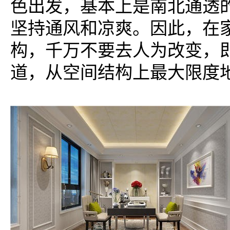
色出发，基本上是南北通透
坚持通风和凉爽。因此，在
构，千万不要去人为改变，
道，从空间结构上最大限度