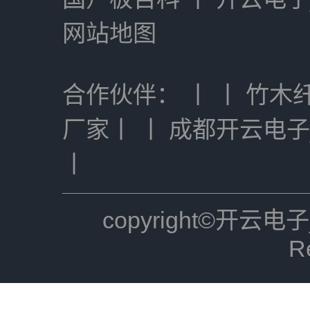
网站地图
合作伙伴： 丨 丨
竹木
厂家
丨 丨
成都开云电子
丨
copyright©开云电子
R