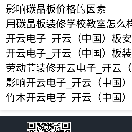
影响碳晶板价格的因素
用碳晶板装修学校教室怎么
开云电子_开云（中国）板
开云电子_开云（中国）板
劳动节装修开云电子_开云
影响开云电子_开云（中国
竹木开云电子_开云（中国）