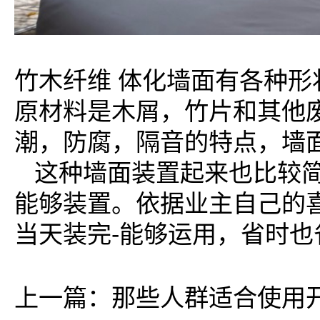
竹木纤维 体化墙面有各种
原材料是木屑，竹片和其他
潮，防腐，隔音的特点，墙
这种墙面装置起来也比较简
能够装置。依据业主自己的
当天装完-能够运用，省时也
上一篇：
那些人群适合使用