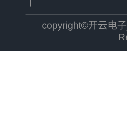
丨
copyright©开云电子
R