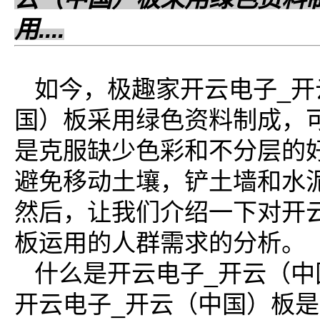
用....
如今，极趣家开云电子_开
国）板采用绿色资料制成，
是克服缺少色彩和不分层的
避免移动土壤，铲土墙和水
然后，让我们介绍一下对开
板运用的人群需求的分析。
什么是开云电子_开云（中
开云电子_开云（中国）板是