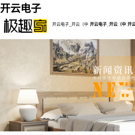
开云电子
开云电子_开云（中
开云电子_开云（中
开
国）板开云电子
国）板公司