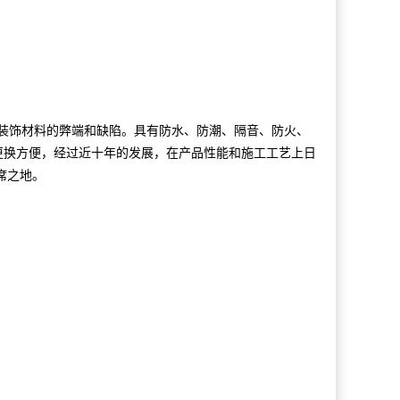
装饰材料的弊端和缺陷。具有防水、防潮、隔音、防火、
更换方便，经过近十年的发展，在产品性能和施工工艺上日
席之地。