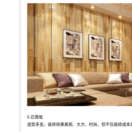
5.石膏板
造型多变，装修效果美观、大方、时尚，但不仅装修成本