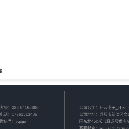
懂
客服：028-64165890
公司名字：开云电子_开云
电话：17761313435
公司地址：成都市新津区文
微信号：jiqujia
园东北450米（原成都银杰
客服邮箱：jiqujia123@qq.