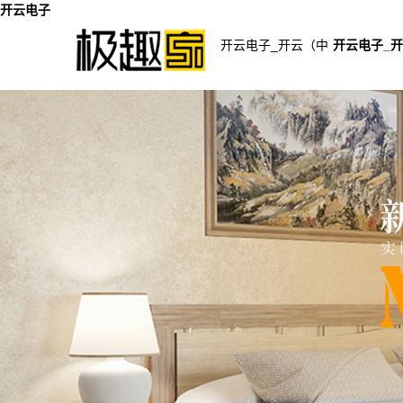
开云电子
开云电子_开云（中
开云电子_
国）板开云电子
国）板