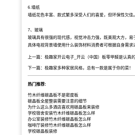
6.墙纸
墙纸花色丰富、款式繁多深受人们的喜爱，但环保性欠佳
7、玻璃
玻璃具有很强的现代感，视觉冲击力强，既美观大方，易
具体电视背景墙使用什么装饰材料消费者可根据自身需求
上一篇：
极趣家开云电子_开云（中国）板零甲醛是认真
下一篇：
极趣家多种家居风格，总有一款是属于你的菜！
热门推荐:
竹木纤维碳晶板不是密度板
碳晶板全屋整装需要注意的细节
为什么这么多酒店喜欢用碳晶板来装修
学校宿舍安装竹木纤维碳晶板怎么样
办公室装修竹木纤维碳晶板怎么样
咖啡厅装修竹木纤维碳晶板怎么样
学校碳晶板装修