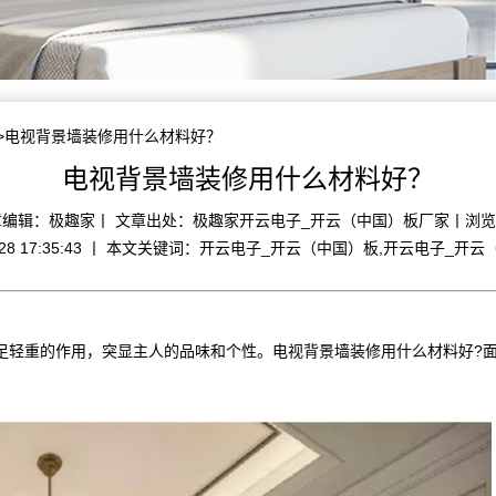
 >电视背景墙装修用什么材料好？
电视背景墙装修用什么材料好？
章编辑：极趣家丨 文章出处：极趣家开云电子_开云（中国）板厂家丨浏览
1-28 17:35:43 丨 本文关键词：开云电子_开云（中国）板,开云电子_
足轻重的作用，突显主人的品味和个性。电视背景墙装修用什么材料好?