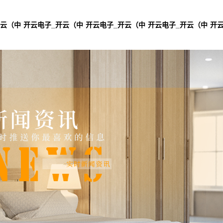
开云（中
开云电子_开云（中
开云电子_开云（中
开云电子_开云（中
开
公司
国）板效果图
国）板产品
国）板装修