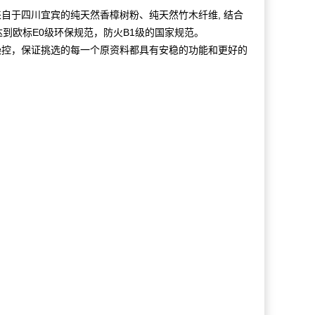
于四川宜宾的纯天然香樟树粉、纯天然竹木纤维, 结合
达到欧标E0级环保规范，防火B1级的国家规范。
控，保证挑选的每一个原资料都具有安稳的功能和更好的