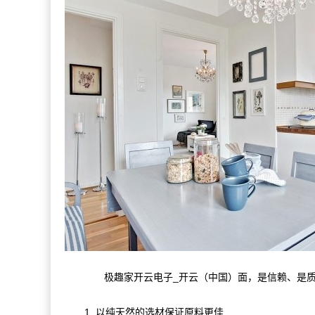
极趣家开云电子_开云（中国）面，是信赖、是质
1. 以纯天然的选材保证原料更佳