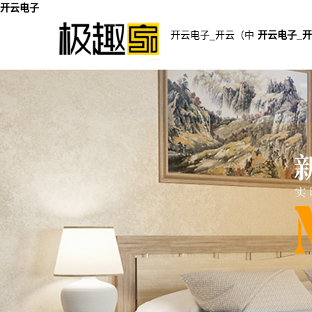
开云电子
开云电子_开云（中
开云电子_
国）板开云电子
国）板