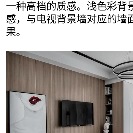
一种高档的质感。浅色彩背
感，与电视背景墙对应的墙
果。