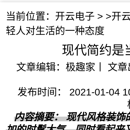
当前位置：
开云电子
> >
开
轻人对生活的一种态度
现代简约是
文章编辑：极趣家丨 文
发布时间： 2021-01-0
内容摘要： 现代风格装饰
加的时髦大气，同时看起来