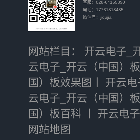
客服：028-64165890
电话：17761313435
微信号：jiqujia
网站栏目：
开云电子_
云电子_开云（中国）
国）板效果图
丨
开云电
云电子_开云（中国）
国）板百科
丨
开云电子
网站地图