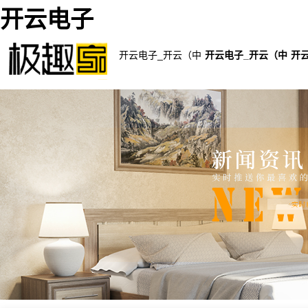
开云电子
开云电子_开云（中
开云电子_开云（中
开
国）板开云电子
国）板公司