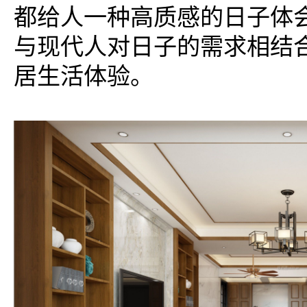
都给人一种高质感的日子体
与现代人对日子的需求相结
居生活体验。