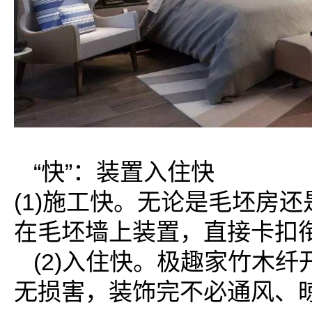
“快”：装置入住快
(1)施工快。无论是毛坯房
在毛坯墙上装置，直接卡扣
(2)入住快。极趣家竹木
无损害，装饰完不必通风、