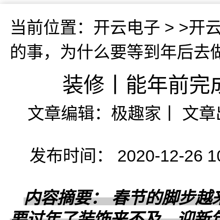
当前位置：
开云电子
> >
开
的事，为什么要等到年后去
装修丨能年前完
文章编辑：极趣家丨 文
发布时间： 2020-12-2
内容摘要： 春节的脚步越
要过年了装饰来不及，迎新年住