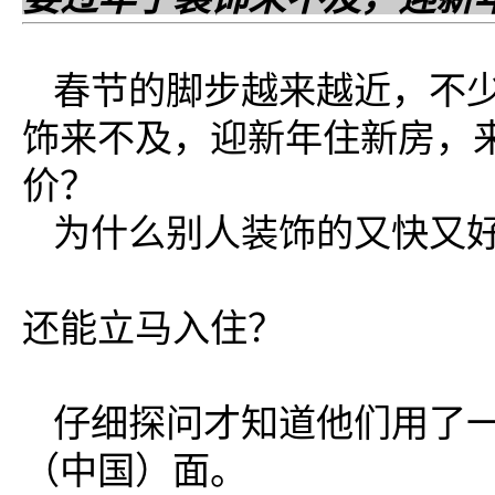
春节的脚步越来越近，不
饰来不及，迎新年住新房，
价？
为什么别人装饰的又快又
还能立马入住？
仔细探问才知道他们用了
（中国）面。