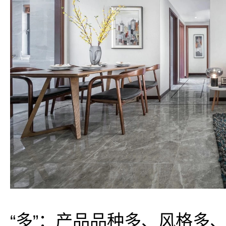
“多”：产品品种多、风格多