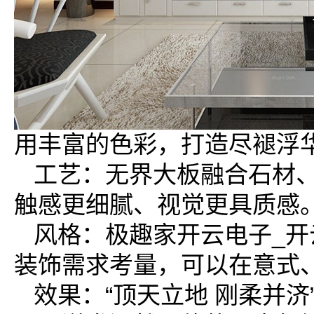
用丰富的色彩，打造尽褪浮
工艺：无界大板融合石材
触感更细腻、视觉更具质感
风格：极趣家开云电子_
装饰需求考量，可以在意式
效果：“顶天立地 刚柔并