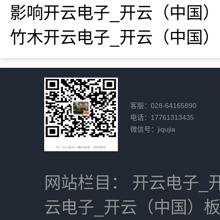
影响开云电子_开云（中国
竹木开云电子_开云（中国）
客服：028-64165890
电话：17761313435
微信号：jiqujia
网站栏目：
开云电子_
云电子_开云（中国）