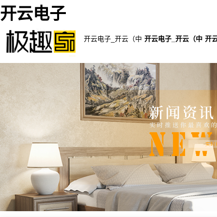
开云电子
开云电子_开云（中
开云电子_开云（中
开
国）板开云电子
国）板公司