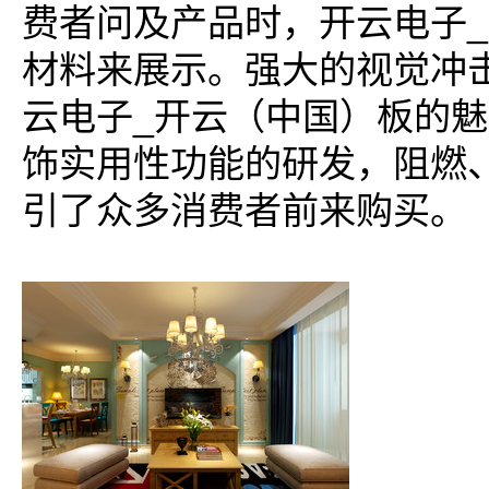
费者问及产品时，开云电子
材料来展示。强大的视觉冲
云电子_开云（中国）板的
饰实用性功能的研发，阻燃
引了众多消费者前来购买。