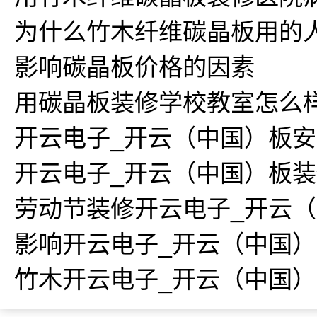
为什么竹木纤维碳晶板用的
影响碳晶板价格的因素
用碳晶板装修学校教室怎么
开云电子_开云（中国）板
开云电子_开云（中国）板
劳动节装修开云电子_开云
影响开云电子_开云（中国
竹木开云电子_开云（中国）