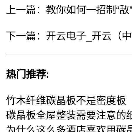
上一篇：
教你如何一招制“敌
下一篇：
开云电子_开云（
热门推荐:
竹木纤维碳晶板不是密度板
碳晶板全屋整装需要注意的
为什么这么多酒店喜欢用碳