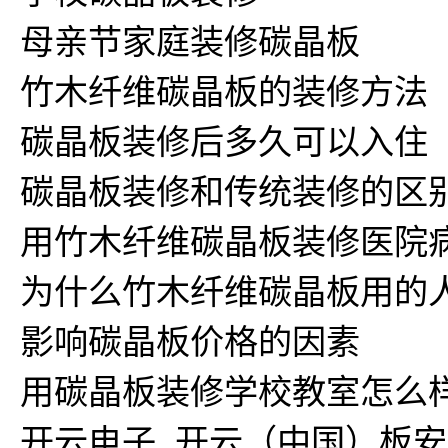
母亲节家庭装修碳晶板
竹木纤维碳晶板的装修方法
碳晶板装修后多久可以入住
碳晶板装修和传统装修的区
用竹木纤维碳晶板装修医院
为什么竹木纤维碳晶板用的
影响碳晶板价格的因素
用碳晶板装修学校教室怎么
开云电子_开云（中国）板