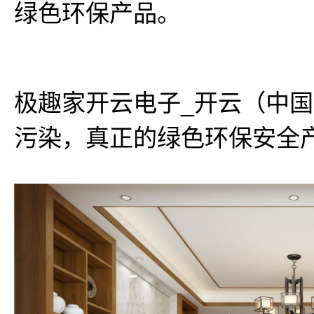
绿色环保产品。
极趣家开云电子_开云（中
污染，真正的绿色环保安全