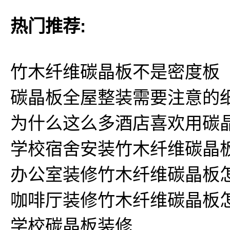
热门推荐:
竹木纤维碳晶板不是密度板
碳晶板全屋整装需要注意的
为什么这么多酒店喜欢用碳
学校宿舍安装竹木纤维碳晶
办公室装修竹木纤维碳晶板
咖啡厅装修竹木纤维碳晶板
学校碳晶板装修