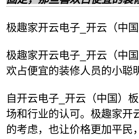
极趣家开云电子_开云（中
极趣家开云电子_开云（中
欢占便宜的装修人员的小聪
自开云电子_开云（中国）
场和行业的认可。极趣家开
的考虑，也让价格更加平民