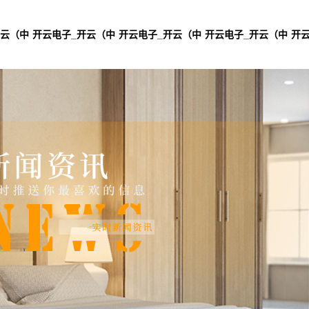
开云（中
开云电子_开云（中
开云电子_开云（中
开云电子_开云（中
开
公司
国）板效果图
国）板产品
国）板装修