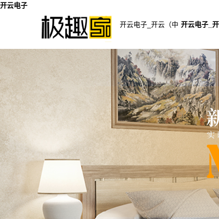
开云电子
开云电子_开云（中
开云电子_
国）板开云电子
国）板