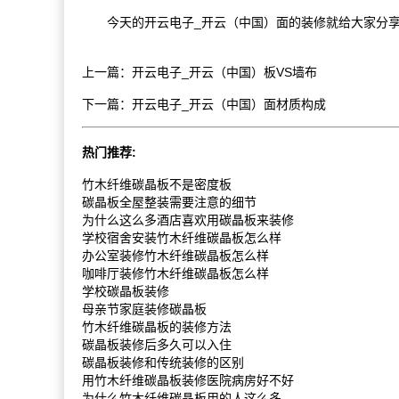
今天的开云电子_开云（中国）面的装修就给大家分
上一篇：
开云电子_开云（中国）板VS墙布
下一篇：
开云电子_开云（中国）面材质构成
热门推荐:
竹木纤维碳晶板不是密度板
碳晶板全屋整装需要注意的细节
为什么这么多酒店喜欢用碳晶板来装修
学校宿舍安装竹木纤维碳晶板怎么样
办公室装修竹木纤维碳晶板怎么样
咖啡厅装修竹木纤维碳晶板怎么样
学校碳晶板装修
母亲节家庭装修碳晶板
竹木纤维碳晶板的装修方法
碳晶板装修后多久可以入住
碳晶板装修和传统装修的区别
用竹木纤维碳晶板装修医院病房好不好
为什么竹木纤维碳晶板用的人这么多