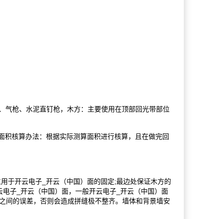
泵、气枪、水泥直钉枪，木方：主要使用在顶部回光带部位
面积核算办法：根据实际测算面积进行核算，且在做完回
用于开云电子_开云（中国）面的固定;最边处保证木方的
云电子_开云（中国）面，一般开云电子_开云（中国）面
M之间的误差，否则会造成拼缝极不整齐。墙体和背景墙安