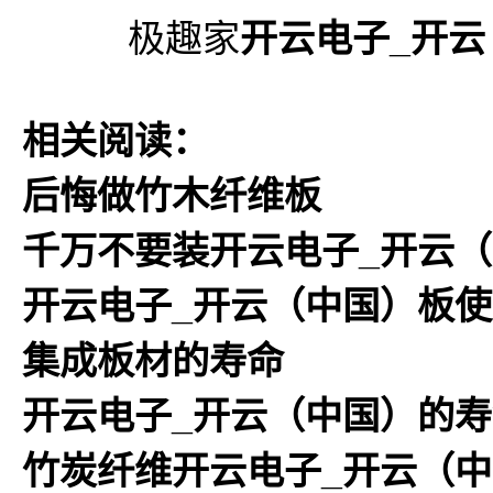
极趣家
开云电子_开
相关阅读：
后悔做竹木纤维板
千万不要装开云电子_开云
开云电子_开云（中国）板
集成板材的寿命
开云电子_开云（中国）的
竹炭纤维开云电子_开云（