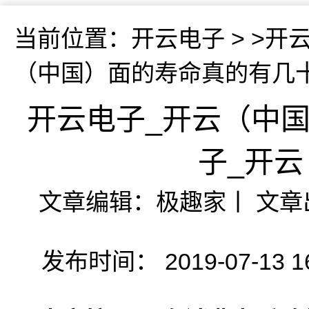
当前位置：
开云电子
> >
开
（中国）面的寿命真的有几
开云电子_开云（中
子_开
文章编辑：极趣家丨 文
发布时间： 2019-07-1