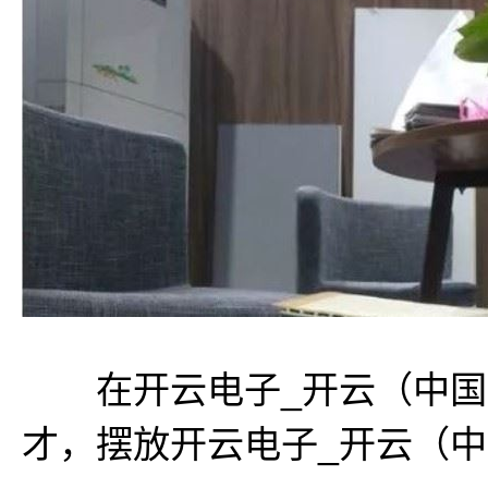
在开云电子_开云（中国
才，摆放开云电子_开云（