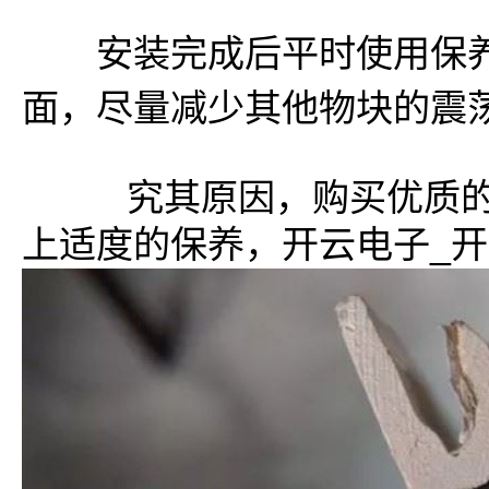
安装完成后平时使用保养，
面，尽量减少其他物块的震
究其原因，购买优质的开
上适度的保养，开云电子_