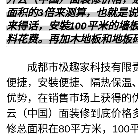
面积的3倍来测算，也就是说3
来得话，安裝100平米的墙板
料花费。再加木地板和地板
成都市极趣家科技有限责
便捷，安裝便捷、隔热保温
优势，在销售市场上获得的
云（中国）面装修到底价格
修总面积在80平方米，100