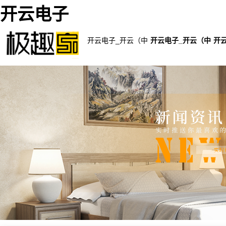
开云电子
开云电子_开云（中
开云电子_开云（中
开
国）板开云电子
国）板公司