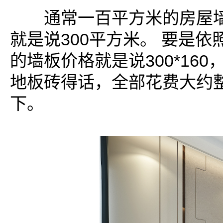
通常一百平方米的房屋墙体
就是说300平方米。 要是依
的墙板价格就是说300*16
地板砖得话，全部花费大约
下。