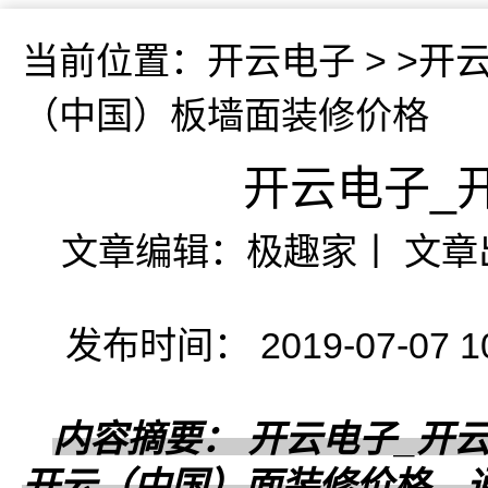
当前位置：
开云电子
> >
开
（中国）板墙面装修价格
开云电子_
文章编辑：极趣家丨 文
发布时间： 2019-07-0
内容摘要： 开云电子_开云
开云（中国）面装修价格，