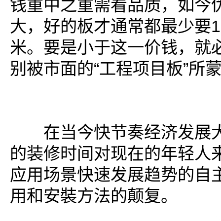
钱重中之重需看品质，如今
大，好的板才通常都最少要1
米。要是小于这一价钱，就
别被市面的“工程项目板”所
在当今快节奏经济发展大势
的装修时间对现在的年轻人
应用场景快速发展趋势的自
用和安裝方法的颠复。