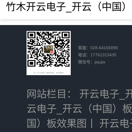
竹木开云电子_开云（中国）
客服：028-64165890
电话：17761313435
微信号：jiqujia
网站栏目：
开云电子_
云电子_开云（中国）
国）板效果图
丨
开云电