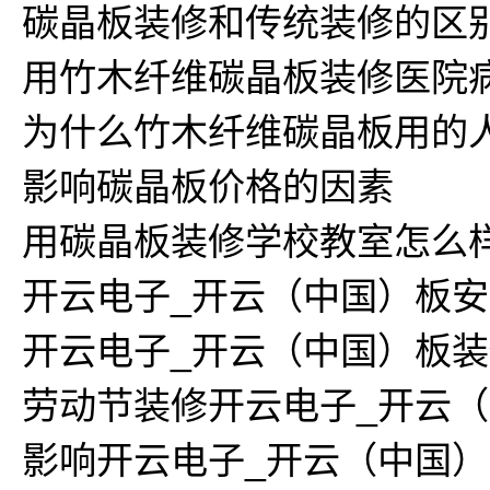
碳晶板装修和传统装修的区
用竹木纤维碳晶板装修医院
为什么竹木纤维碳晶板用的
影响碳晶板价格的因素
用碳晶板装修学校教室怎么
开云电子_开云（中国）板
开云电子_开云（中国）板
劳动节装修开云电子_开云
影响开云电子_开云（中国