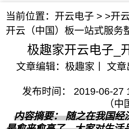
当前位置：
开云电子
> >
开
开云（中国）板一站式服务
极趣家开云电子_
文章编辑：极趣家丨 文
发布时间： 2019-06-2
（中
内容摘要： 随之在我国经
是愈来愈高了，大家对生活