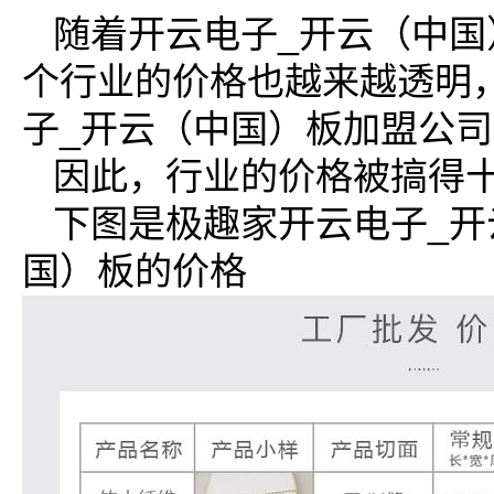
随着开云电子_开云（中
个行业的价格也越来越透明
子_开云（中国）板加盟公司
因此，行业的价格被搞得
下图是极趣家开云电子_开
国）板的价格