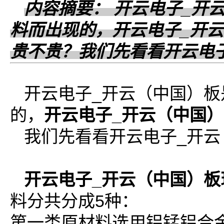
内容摘要： 开云电子_开
料而出现的，开云电子_开云
贵不贵？我们先看看开云电
开云电子_开云（中国）板
的，
开云电子_开云（中国
我们先看看开云电子_开
开云电子_开云（中国）板
料分共分成5种：
第一类原材料选用铝锰铝合