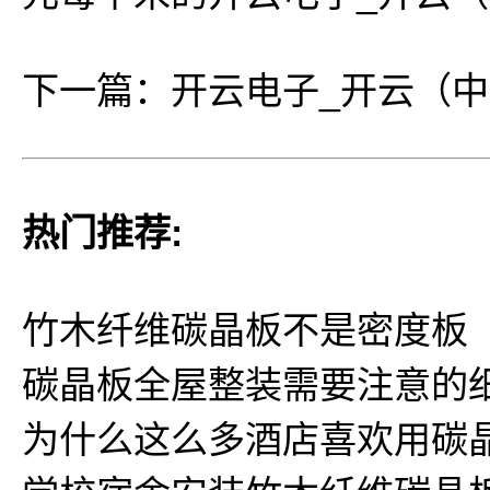
下一篇：
开云电子_开云（
热门推荐:
竹木纤维碳晶板不是密度板
碳晶板全屋整装需要注意的
为什么这么多酒店喜欢用碳