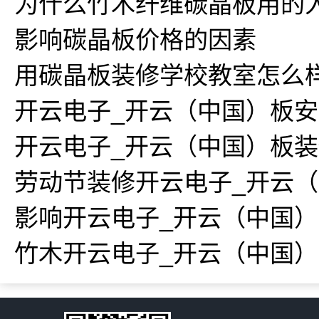
为什么竹木纤维碳晶板用的
影响碳晶板价格的因素
用碳晶板装修学校教室怎么
开云电子_开云（中国）板
开云电子_开云（中国）板
劳动节装修开云电子_开云
影响开云电子_开云（中国
竹木开云电子_开云（中国）