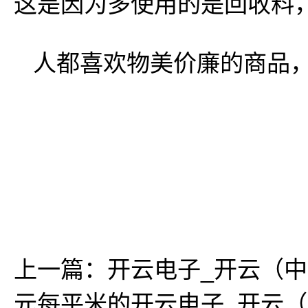
这是因为多使用的是回收料
人都喜欢物美价廉的商品
上一篇：
开云电子_开云（中
元每平米的开云电子_开云（