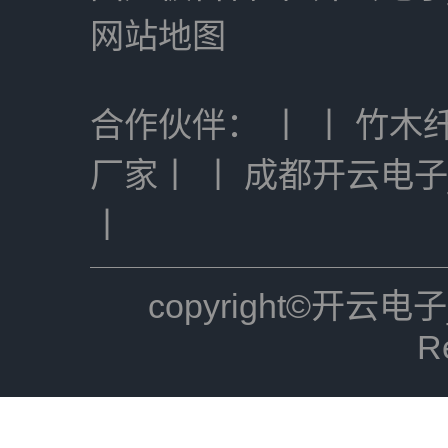
网站地图
合作伙伴： 丨 丨
竹木
厂家
丨 丨
成都开云电子
丨
copyright©开云电子
R