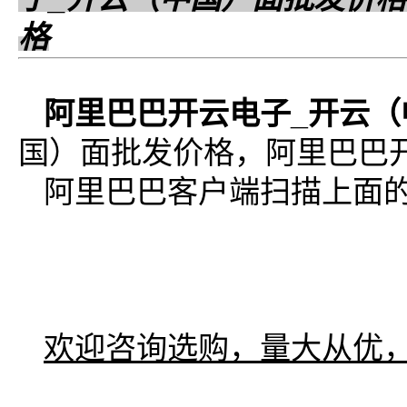
格
阿里巴巴开云电子_开云（
国）面批发价格，阿里巴巴
阿里巴巴客户端扫描上面
欢迎咨询选购，量大从优