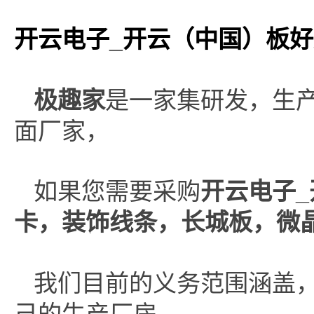
开云电子_开云（中国）板
是一家集研发，生
极趣家
面厂家，
如果您需要采购
开云电子
卡，装饰线条，长城板，微晶
我们目前的义务范围涵盖
己的生产厂房