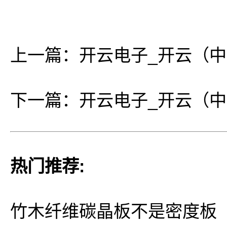
上一篇：
开云电子_开云（
下一篇：
开云电子_开云（
热门推荐:
竹木纤维碳晶板不是密度板