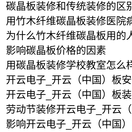
碳晶板装修和传统装修的区
用竹木纤维碳晶板装修医院
为什么竹木纤维碳晶板用的
影响碳晶板价格的因素
用碳晶板装修学校教室怎么
开云电子_开云（中国）板
开云电子_开云（中国）板
劳动节装修开云电子_开云
影响开云电子_开云（中国