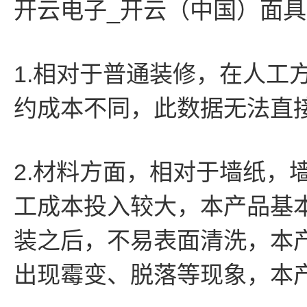
开云电子_开云（中国）面
1.相对于普通装修，在人工
约成本不同，此数据无法直
2.材料方面，相对于墙纸，
工成本投入较大，本产品基
装之后，不易表面清洗，本
出现霉变、脱落等现象，本