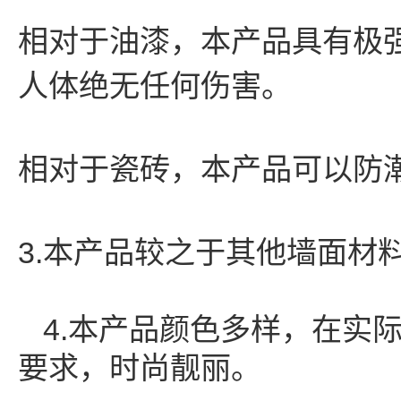
相对于油漆，本产品具有极
人体绝无任何伤害。
相对于瓷砖，本产品可以防
3.本产品较之于其他墙面材
4.本产品颜色多样，在实
要求，时尚靓丽。