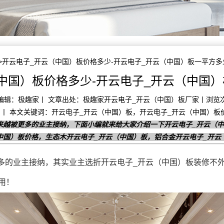
 >开云电子_开云（中国）板价格多少-开云电子_开云（中国）板一平方
中国）板价格多少-开云电子_开云（中国
编辑：极趣家丨 文章出处：极趣家开云电子_开云（中国）板厂家丨浏览次数
9:43:52 丨 本文关键词：开云电子_开云（中国）板，开云电子_开云（中
来越被更多的业主接纳，下面小编就来给大家介绍一下开云电子_开云（
中国）板价格，生态木开云电子_开云（中国）板，铝合金开云电子_开云
多的业主接纳，其实业主选折开云电子_开云（中国）板装修不
用！