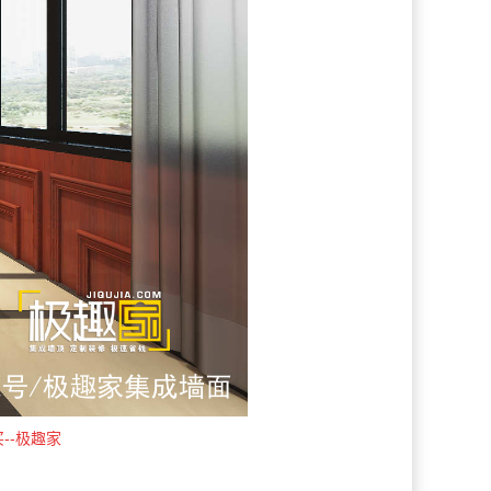
--极趣家