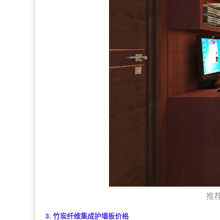
推
3.
竹炭纤维集成护墙板价格