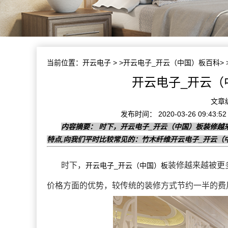
当前位置：
开云电子
> >
开云电子_开云（中国）板百科
>
开云电子_开云（
文章
发布时间： 2020-03-26 0
内容摘要： 时下，开云电子_开云（中国）板装修越
特点,向我们平时比较常见的：竹木纤维开云电子_开云（
时下，
装修越来越被更
开云电子_开云（中国）板
价格方面的优势，较传统的装修方式节约一半的费