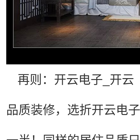
再则：开云电子_开云
品质装修，选折开云电子