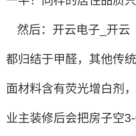
一半！同样的居住品质
然后：开云电子_开云
都归结于甲醛，其他传
面材料含有荧光增白剂
业主装修后会把房子空3