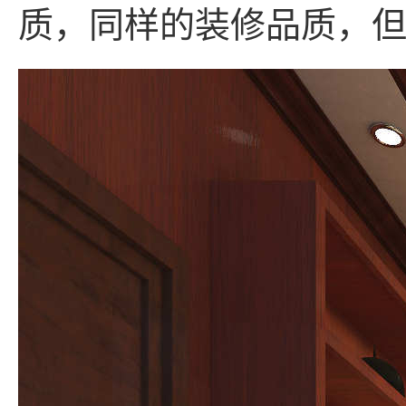
质，同样的装修品质，