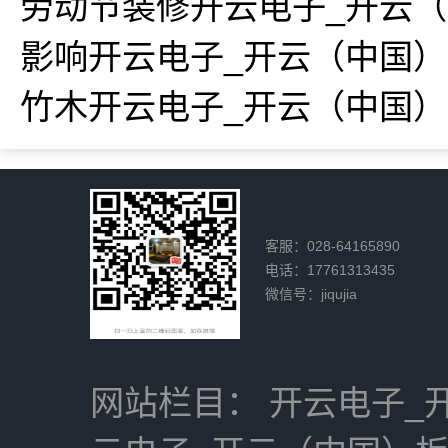
劳动节装修开云电子_开云
影响开云电子_开云（中国
竹木开云电子_开云（中国）
客服：028-64165890
电话：17761313435
微信号：jiqujia
网站栏目：
开云电子_