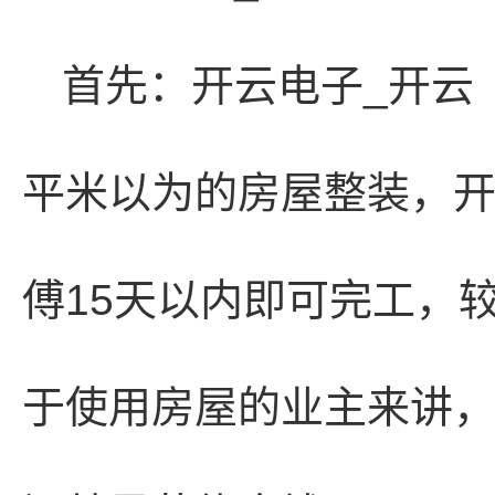
首先：开云电子_开云
平米以为的房屋整装，开
傅15天以内即可完工，
于使用房屋的业主来讲