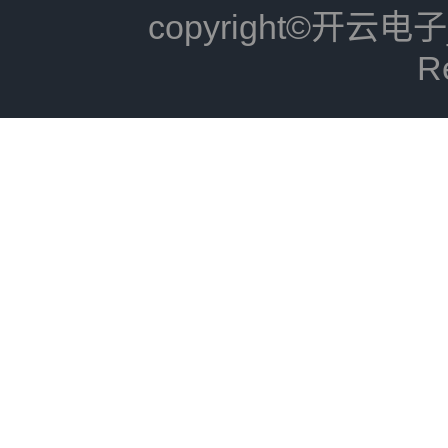
copyright©开云电子
R