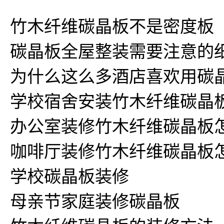
竹木纤维碳晶板不是密度板
碳晶板全屋整装需要注意的
为什么这么多酒店喜欢用碳
学校宿舍安装竹木纤维碳晶
办公室装修竹木纤维碳晶板
咖啡厅装修竹木纤维碳晶板
学校碳晶板装修
母亲节家庭装修碳晶板