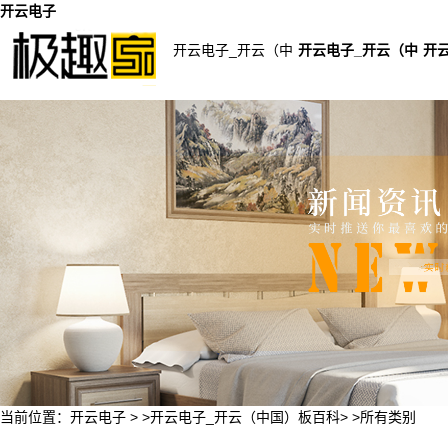
开云电子
开云电子_开云（中
开云电子_开云（中
开
国）板开云电子
国）板公司
当前位置：
开云电子
> >
开云电子_开云（中国）板百科
> >所有类别