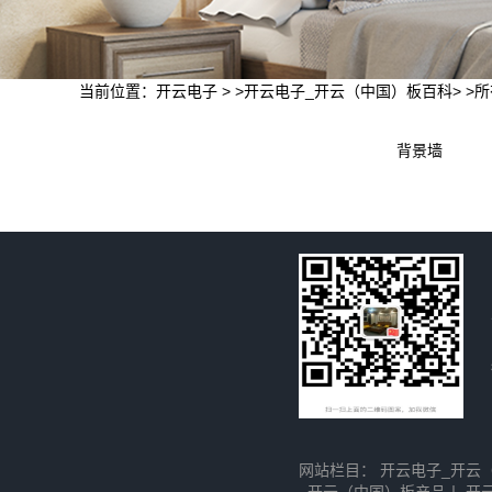
当前位置：
开云电子
> >
开云电子_开云（中国）板百科
> >
背景墙
网站栏目：
开云电子_开云