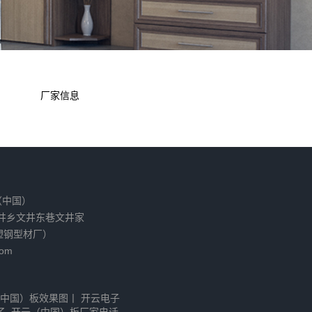
厂家信息
（中国）
井乡文井东巷文井家
塑钢型材厂）
com
（中国）板效果图
丨
开云电子