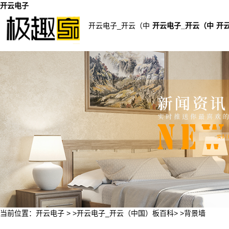
开云电子
开云电子_开云（中
开云电子_开云（中
开
国）板开云电子
国）板公司
当前位置：
开云电子
> >
开云电子_开云（中国）板百科
> >背景墙